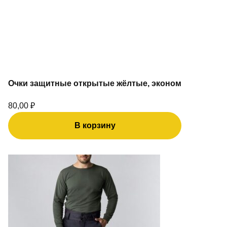
Очки защитные открытые жёлтые, эконом
80,00
₽
В корзину
Этот
товар
имеет
несколько
вариаций.
Опции