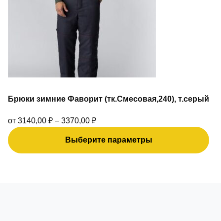
можно
выбрать
на
странице
товара.
Брюки зимние Фаворит (тк.Смесовая,240), т.серый
от
3140,00
₽
–
3370,00
₽
Выберите параметры