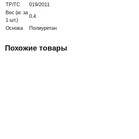
ТР/ТС
019/2011
Вес (кг. за
0.4
1 шт.)
Основа
Полиуретан
Похожие товары
Этот
товар
имеет
несколько
вариаций.
Опции
можно
выбрать
на
странице
товара.