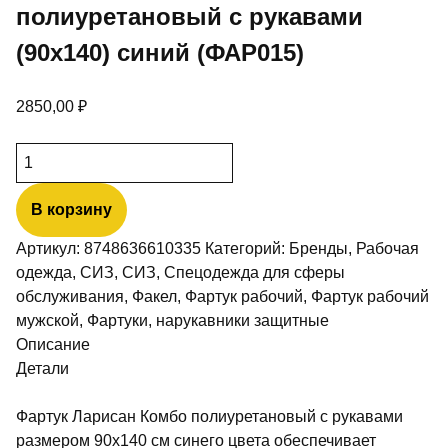
полиуретановый с рукавами
(90х140) синий (ФАР015)
2850,00
₽
Количество
товара
Фартук
В корзину
ЛАРИСАН
Артикул:
8748636610335
Категорий:
Бренды
,
Рабочая
КОМБО
одежда
,
СИЗ
,
СИЗ
,
Спецодежда для сферы
полиуретановый
обслуживания
,
Факел
,
Фартук рабочий
,
Фартук рабочий
с
мужской
,
Фартуки, нарукавники защитные
рукавами
Описание
(90х140)
Детали
синий
(ФАР015)
Фартук Ларисан Комбо полиуретановый с рукавами
размером 90х140 см синего цвета обеспечивает