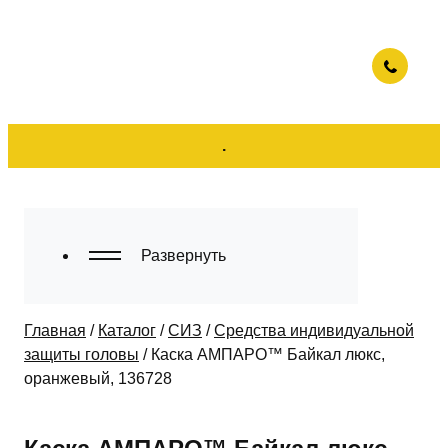
.
Развернуть
Главная
/
Каталог
/
СИЗ
/
Средства индивидуальной
защиты головы
/
Каска АМПАРО™ Байкал люкс,
оранжевый, 136728