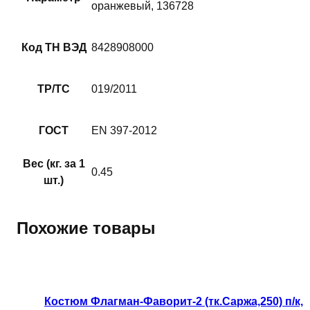
оранжевый, 136728
Код ТН ВЭД
8428908000
ТР/ТС
019/2011
ГОСТ
EN 397-2012
Вес (кг. за 1
0.45
шт.)
Похожие товары
Этот
товар
имеет
Костюм Флагман-Фаворит-2 (тк.Саржа,250) п/к,