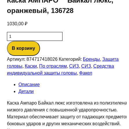
Каска АМПАРО™ Байкал люкс,
оранжевый, 136728
1030,00
₽
Количество
товара
В корзину
Каска
АМПАРО™
Артикул:
874717418026
Категорий:
Бренды
,
Защита
Байкал
головы
,
Каски
,
По отраслям
,
СИЗ
,
СИЗ
,
Средства
люкс,
индивидуальной защиты головы
,
Факел
оранжевый,
136728
Описание
Детали
Каска Ампаро Байкал люкс изготовлена из полиэтилена
низкого давления с повышенной ударопрочностью.
Материал обеспечивает защиту от падающих предметов
боковых ударов и других механических воздействий.