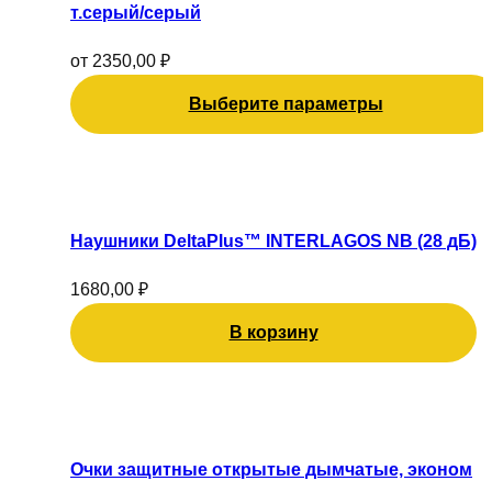
несколько
т.серый/серый
вариаций.
Опции
от
2350,00
₽
можно
Выберите параметры
выбрать
на
странице
товара.
Наушники DeltaPlus™ INTERLAGOS NB (28 дБ)
1680,00
₽
В корзину
Очки защитные открытые дымчатые, эконом