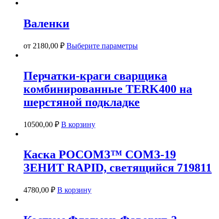
Валенки
Этот
от
2180,00
₽
Выберите параметры
товар
имеет
несколько
Перчатки-краги сварщика
вариаций.
комбинированные TERK400 на
Опции
можно
шерстяной подкладке
выбрать
на
странице
10500,00
₽
В корзину
товара.
Каска РОСОМЗ™ СОМЗ-19
ЗЕНИТ RAPID, светящийся 719811
4780,00
₽
В корзину