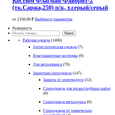
Костюм Флагман-Фаворит-2
(тк.Саржа,250) п/к, т.серый/серый
Этот
от
2350,00
₽
Выберите параметры
товар
имеет
Развернуть
несколько
Поиск
Поиск
вариаций.
Рабочая одежда
(1406)
Опции
можно
Антистатическая одежда
(7)
выбрать
на
Влагозащитные костюмы
(9)
странице
Для автосервиса
(70)
товара.
Защитная спецодежда
(147)
Защита от электродуги
(12)
Спецодежда для пескоструйных работ
(0)
Спецодежда металлурга
(0)
Спецодежда от химических