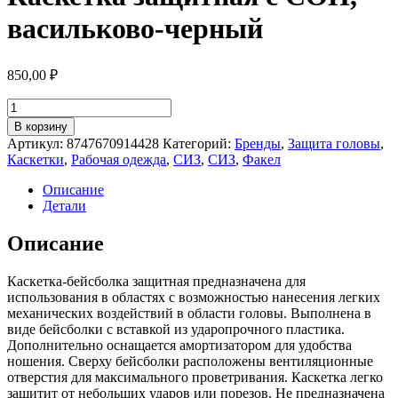
васильково-черный
850,00
₽
Количество
товара
В корзину
Каскетка
Артикул:
8747670914428
Категорий:
Бренды
,
Защита головы
,
защитная
Каскетки
,
Рабочая одежда
,
СИЗ
,
СИЗ
,
Факел
с
СОП,
Описание
васильково-
Детали
черный
Описание
Каскетка-бейсболка защитная предназначена для
использования в областях с возможностью нанесения легких
механических воздействий в области головы. Выполнена в
виде бейсболки с вставкой из ударопрочного пластика.
Дополнительно оснащается амортизатором для удобства
ношения. Сверху бейсболки расположены вентиляционные
отверстия для максимального проветривания. Каскетка легко
защитит от небольших ударов или порезов. Не предназначена