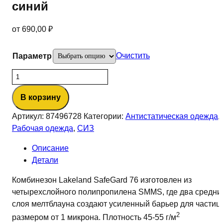
синий
от
690,00
₽
Очистить
Параметр
Количество
товара
В корзину
Комбинезон
Lakeland™
Артикул:
87496728
Категории:
Антистатическая одежда
,
Safegard
Рабочая одежда
,
СИЗ
76,
синий
Описание
Детали
Комбинезон Lakeland SafeGard 76 изготовлен из
четырехслойного полипропилена SMMS, где два средни
слоя мелтблауна создают усиленный барьер для частиц
2
размером от 1 микрона. Плотность 45-55 г/м