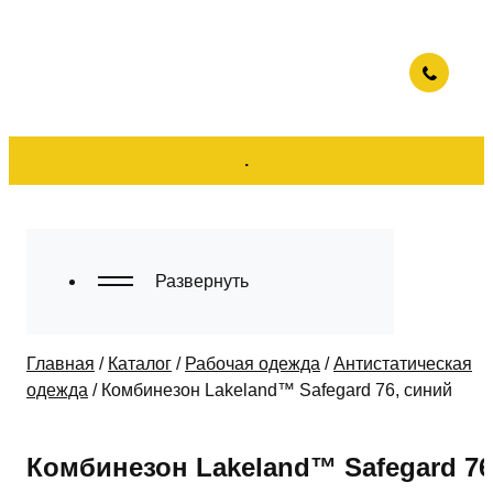
.
Развернуть
Главная
/
Каталог
/
Рабочая одежда
/
Антистатическая
одежда
/
Комбинезон Lakeland™ Safegard 76, синий
Комбинезон Lakeland™ Safegard 76