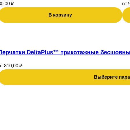
вар
80,00
₽
от
Оп
мо
В корзину
выб
на
Этот
стр
товар
тов
имеет
Перчатки DeltaPlus™ трикотажные бесшовны
несколько
вариаций.
от
810,00
₽
Опции
можно
Выберите пар
выбрать
на
странице
товара.