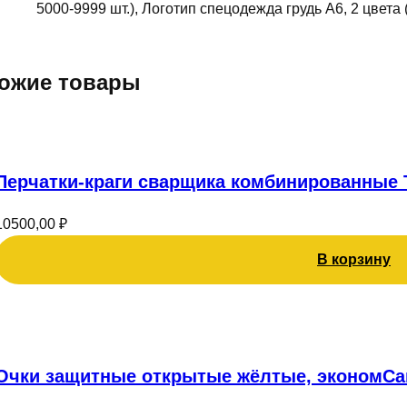
5000-9999 шт.), Логотип спецодежда грудь А6, 2 цвета 
ожие товары
Перчатки-краги сварщика комбинированные 
10500,00
₽
В корзину
Это
тов
име
Очки защитные открытые жёлтые, эконом
Са
нес