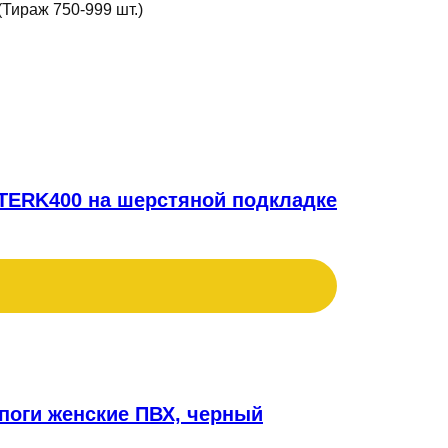
(Тираж 750-999 шт.)
TERK400 на шерстяной подкладке
т
ар
ет
поги женские ПВХ, черный
колько