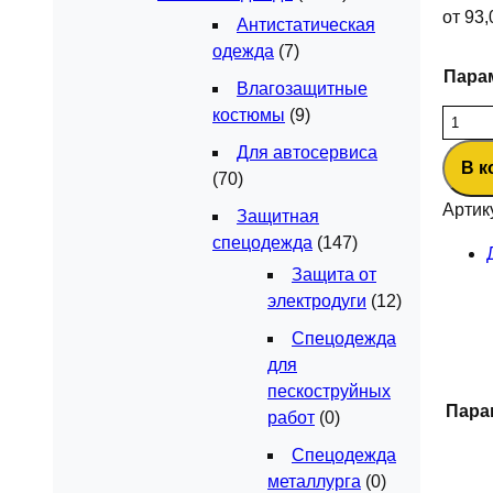
от
93
Антистатическая
одежда
(7)
Пара
Влагозащитные
костюмы
(9)
Колич
товар
Для автосервиса
В к
Логот
(70)
спецо
Артик
Защитная
грудь
спецодежда
(147)
А6,
Защита от
2
электродуги
(12)
цвета
Спецодежда
для
пескоструйных
Пара
работ
(0)
Спецодежда
металлурга
(0)