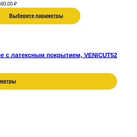
иаций.
580,00
₽
ции
жно
Выберите параметры
рать
анице
ара.
е с латексным покрытием, VENICUT52
аметры