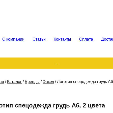
каз. Продажа
О компании
Статьи
Контакты
Оплата
Доста
.
ая
/
Каталог
/
Бренды
/
Факел
/
Логотип спецодежда грудь А6,
отип спецодежда грудь А6, 2 цвета