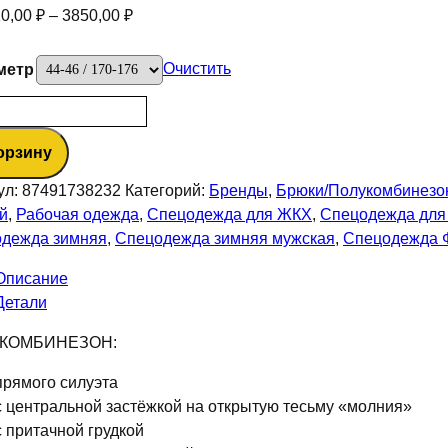
10,00
₽
–
3850,00
₽
Очистить
метр
ество
а
орзину
омбинезон
й
ул:
87491738232
Категорий:
Бренды
,
Брюки/Полукомбинезо
ит
й
,
Рабочая одежда
,
Спецодежда для ЖКХ
,
Спецодежда для 
есовая,240),
дежда зимняя
,
Спецодежда зимняя мужская
,
Спецодежда 
ый
Описание
Детали
КОМБИНЕЗОН:
прямого силуэта
с центральной застёжкой на открытую тесьму «молния»
с притачной грудкой