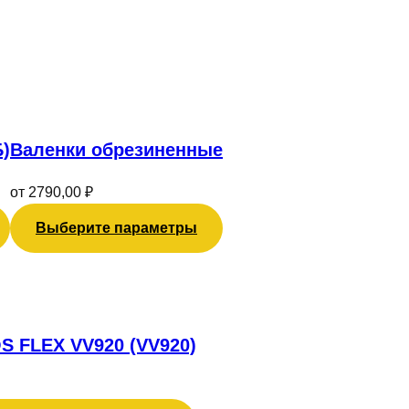
Этот
товар
имеет
)
Валенки обрезиненные
несколько
вариаций.
от
2790,00
₽
Опции
можно
Выберите параметры
выбрать
на
странице
товара.
S FLEX VV920 (VV920)