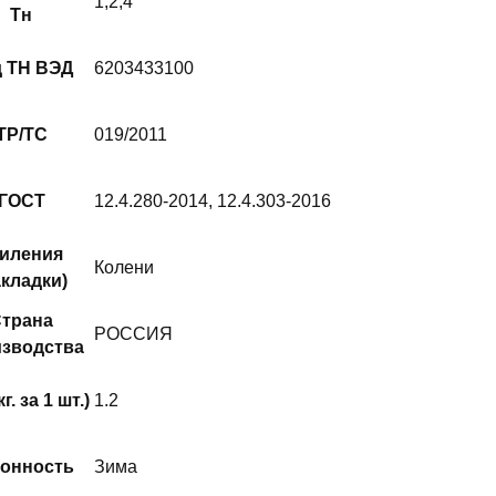
1,2,4
Тн
д ТН ВЭД
6203433100
ТР/ТС
019/2011
ГОСТ
12.4.280-2014, 12.4.303-2016
иления
Колени
акладки)
трана
РОССИЯ
зводства
г. за 1 шт.)
1.2
онность
Зима