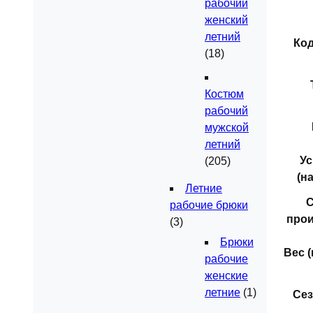
рабочий
женский
летний
Ко
(18)
Костюм
рабочий
мужской
летний
Ус
(205)
(н
Летние
С
рабочие брюки
прои
(3)
Брюки
Вес (к
рабочие
женские
летние
(1)
Сез