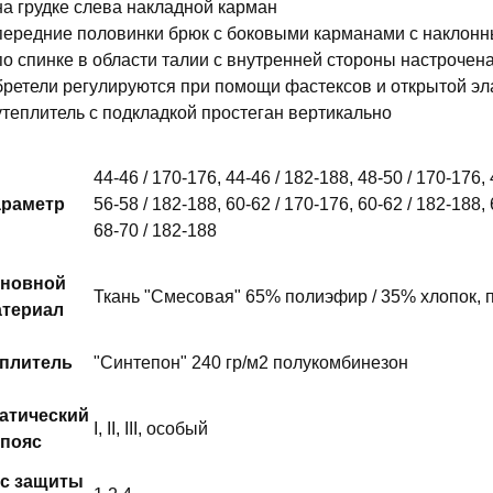
на грудке слева накладной карман
передние половинки брюк с боковыми карманами с наклонн
по спинке в области талии с внутренней стороны настрочен
бретели регулируются при помощи фастексов и открытой э
утеплитель с подкладкой простеган вертикально
44-46 / 170-176, 44-46 / 182-188, 48-50 / 170-176, 
раметр
56-58 / 182-188, 60-62 / 170-176, 60-62 / 182-188, 
68-70 / 182-188
новной
Ткань "Смесовая" 65% полиэфир / 35% хлопок, п
териал
еплитель
"Синтепон" 240 гр/м2 полукомбинезон
атический
I, II, III, особый
пояс
с защиты