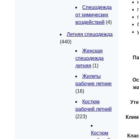
Спецодежда
от химических
воздействий
(4)
Летняя спецодежда
(440)
Женская
Па
спецодежда
летняя
(1)
Жилеты
Ос
рабочие летние
ма
(16)
Костюм
Ут
рабочий летний
(223)
Клим
Костюм
Клас