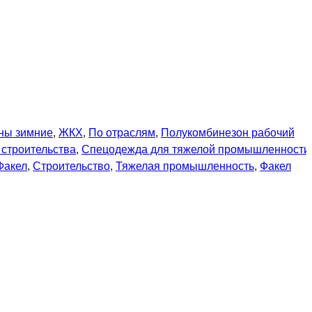
ны зимние
,
ЖКХ
,
По отраслям
,
Полукомбинезон рабочий
строительства
,
Спецодежда для тяжелой промышленности
Факел
,
Строительство
,
Тяжелая промышленность
,
Факел