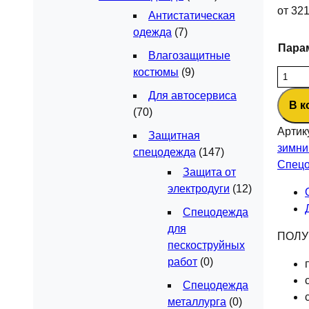
от
32
Антистатическая
одежда
(7)
Пара
Влагозащитные
костюмы
(9)
Колич
товар
Для автосервиса
В к
Полук
(70)
зимни
Артик
Защитная
Фавор
зимни
спецодежда
(147)
(тк.См
Спецо
Защита от
т.сер
электродуги
(12)
Спецодежда
для
ПОЛУ
пескоструйных
работ
(0)
Спецодежда
металлурга
(0)