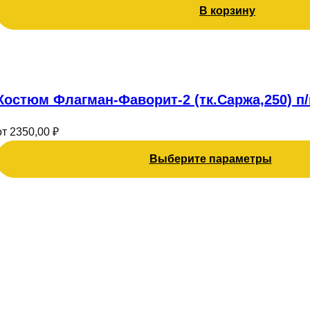
В корзину
Этот
товар
имеет
Костюм Флагман-Фаворит-2 (тк.Саржа,250) п/
несколько
вариаций.
от
2350,00
₽
Опции
можно
Выберите параметры
выбрать
на
странице
товара.