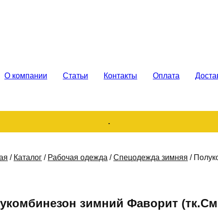
каз. Продажа
О компании
Статьи
Контакты
Оплата
Доста
.
ая
/
Каталог
/
Рабочая одежда
/
Спецодежда зимняя
/
Полуко
укомбинезон зимний Фаворит (тк.Сме