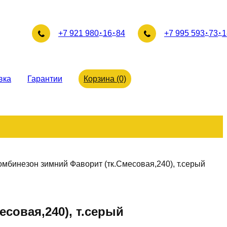
+7 921 980
16
84
+7 995 593
73
1
вка
Гарантии
Корзина (0)
мбинезон зимний Фаворит (тк.Смесовая,240), т.серый
совая,240), т.серый