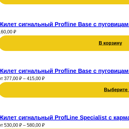
Опции
можно
выбрать
Жилет сигнальный Profline Base с пуговицам
на
странице
160,00
₽
товара.
В корзину
Этот
товар
Жилет сигнальный Profline Base с пуговица
имеет
от
377,00
₽
–
415,00
₽
несколько
Выберите
вариаций.
Опции
можно
Этот
выбрать
товар
Жилет сигнальный ProfLine Specialist с кар
на
имеет
странице
от
530,00
₽
–
580,00
₽