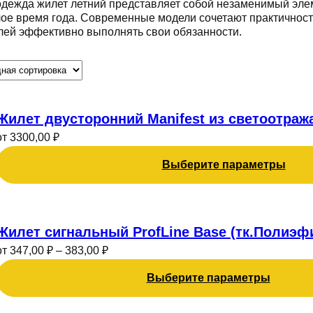
дежда жилет летний представляет собой незаменимый эл
лое время года. Современные модели сочетают практичност
лей эффективно выполнять свои обязанности.
Этот
товар
Жилет двусторонний Manifest из светоотраж
имеет
от
3300,00
₽
несколько
Выберите параметры
вариаций.
Опции
можно
Этот
выбрать
товар
Жилет сигнальный ProfLine Base (тк.Полиэф
на
имеет
странице
от
347,00
₽
–
383,00
₽
несколько
товара.
Выберите параметры
вариаций.
Опции
можно