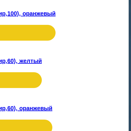
ир,100), оранжевый
ир,60), желтый
ир,60), оранжевый