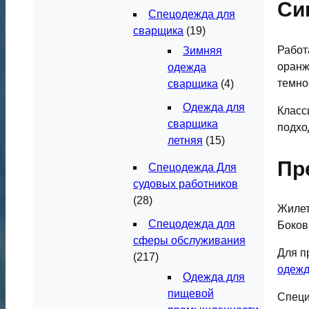
Си
Спецодежда для
сварщика
(19)
Работ
Зимняя
оранж
одежда
темно
сварщика
(4)
Одежда для
Класс
сварщика
подхо
летняя
(15)
Пр
Спецодежда Для
судовых работников
(28)
Жилет
Спецодежда для
Боков
сферы обслуживания
Для п
(217)
одеж
Одежда для
пищевой
Специ