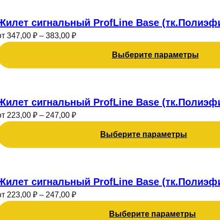
Этот
выбрать
товар
Жилет сигнальный ProfLine Base (тк.Полиэф
на
имеет
странице
от
347,00
₽
–
383,00
₽
несколько
товара.
Выберите параметры
вариаций.
Опции
можно
Этот
выбрать
товар
Жилет сигнальный ProfLine Base (тк.Полиэф
на
имеет
странице
от
223,00
₽
–
247,00
₽
несколько
товара.
Выберите параметры
вариаций.
Опции
можно
Этот
выбрать
товар
Жилет сигнальный ProfLine Base (тк.Полиэф
на
имеет
странице
от
223,00
₽
–
247,00
₽
несколько
товара.
Выберите параметры
вариаций.