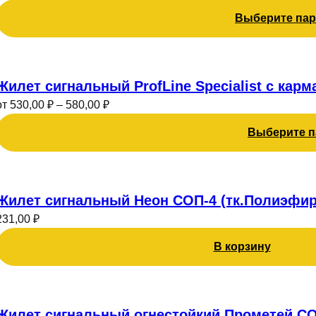
несколько
товара.
Выберите па
вариаций.
Опции
можно
Этот
выбрать
товар
Жилет сигнальный ProfLine Specialist с кар
на
имеет
странице
от
530,00
₽
–
580,00
₽
несколько
товара.
Выберите 
вариаций.
Опции
можно
выбрать
Жилет сигнальный Неон СОП-4 (тк.Полиэфир
на
странице
231,00
₽
товара.
В корзину
Этот
товар
Жилет сигнальный огнестойкий Прометей СО