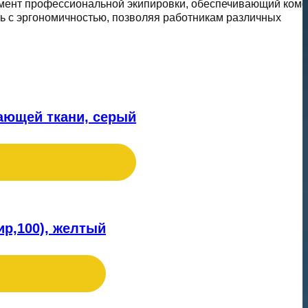
емент профессиональной экипировки, обеспечивающий ком
ь с эргономичностью, позволяя работникам различных
ающей ткани, серый
ир,100), желтый