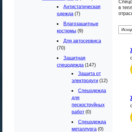
Спецо
Антистатическая
в теп
отрас
одежда
(7)
Влагозащитные
костюмы
(9)
Для автосервиса
(70)
Защитная
спецодежда
(147)
Защита от
электродуги
(12)
Спецодежда
для
пескоструйных
работ
(0)
Спецодежда
металлурга
(0)