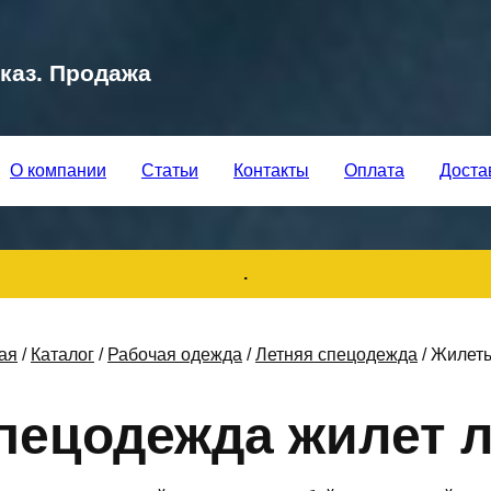
каз. Продажа
О компании
Статьи
Контакты
Оплата
Доста
.
ая
/
Каталог
/
Рабочая одежда
/
Летняя спецодежда
/
Жилеты
пецодежда жилет 