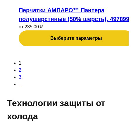
странице
Этот
товара.
товар
Перчатки АМПАРО™ Пантера
имеет
полушерстяные (50% шерсть), 497899
несколько
от
235,00
₽
вариаций.
Опции
Выберите параметры
можно
выбрать
на
1
странице
2
товара.
3
→
Технологии защиты от
холода