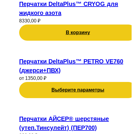
Перчатки DeltaPlus™ CRYOG для
жидкого азота
8330,00
₽
В корзину
Этот
товар
Перчатки DeltaPlus™ PETRO VE760
имеет
(джерси+ПВХ)
несколько
от
1350,00
₽
вариаций.
Опции
Выберите параметры
можно
выбрать
на
странице
Перчатки АЙСЕР® шерстяные
товара.
(утеп.Тинсулейт) (ПЕР700)