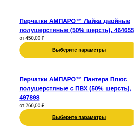
Этот
товар
Перчатки АМПАРО™ Лайка двойные
имеет
полушерстяные (50% шерсть), 464655
несколько
от
450,00
₽
вариаций.
Опции
Выберите параметры
можно
выбрать
на
Этот
странице
товар
Перчатки АМПАРО™ Пантера Плюс
товара.
имеет
полушерстяные с ПВХ (50% шерсть),
несколько
497898
вариаций.
от
260,00
₽
Опции
можно
Выберите параметры
выбрать
на