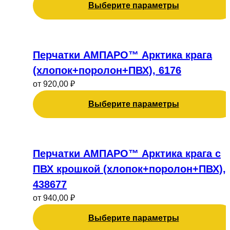
Опции
Выберите параметры
можно
выбрать
на
Этот
странице
товар
Перчатки АМПАРО™ Арктика крага
товара.
имеет
(хлопок+поролон+ПВХ), 6176
несколько
от
920,00
₽
вариаций.
Опции
Выберите параметры
можно
выбрать
на
Этот
странице
товар
Перчатки АМПАРО™ Арктика крага с
товара.
имеет
ПВХ крошкой (хлопок+поролон+ПВХ),
несколько
438677
вариаций.
от
940,00
₽
Опции
можно
Выберите параметры
выбрать