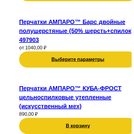
на
странице
Этот
товара.
товар
Перчатки АМПАРО™ Барс двойные
имеет
полушерстяные (50% шерсть+спилок)
несколько
497903
вариаций.
от
1040,00
₽
Опции
можно
Выберите параметры
выбрать
на
странице
товара.
Перчатки АМПАРО™ КУБА-ФРОСТ
цельноспилковые утепленные
(искусственный мех)
890,00
₽
В корзину