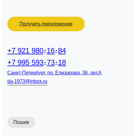
Получить предложение
+7 921 980
16
84
+7 995 593
73
18
Санкт-Петербург, пр. Елизарова, 36, лит.А
da-1973@inbox.ru
Пошив