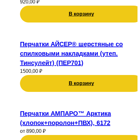
920,00
₽
В корзину
Перчатки АЙСЕР® шерстяные со
спилковыми накладками (утеп.
Тинсулейт) (ПЕР701)
1500,00
₽
В корзину
Этот
товар
Перчатки АМПАРО™ Арктика
имеет
(хлопок+поролон+ПВХ), 6172
несколько
от
890,00
₽
вариаций.