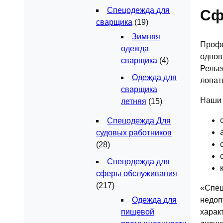
Спецодежда для
Сф
сварщика
(19)
Зимняя
Профе
одежда
однов
сварщика
(4)
Релье
Одежда для
лопат
сварщика
Наши 
летняя
(15)
Спецодежда Для
судовых работников
(28)
Спецодежда для
сферы обслуживания
(217)
«Спец
недоп
Одежда для
харак
пищевой