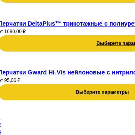
Опции
можно
Этот
выбрать
товар
Перчатки DeltaPlus™ трикотажные с полиурет
на
имеет
странице
от
1680,00
₽
несколько
товара.
Выберите пара
вариаций.
Опции
можно
Этот
выбрать
товар
Перчатки Gward Hi-Vis нейлоновые с нитри
на
имеет
странице
от
95,00
₽
несколько
товара.
Выберите параметры
вариаций.
Опции
можно
выбрать
1
на
2
странице
3