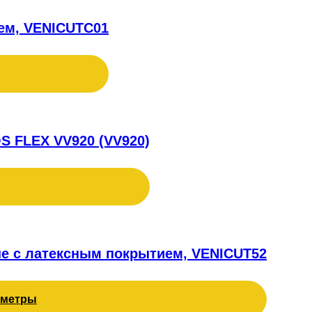
ем, VENICUTC01
S FLEX VV920 (VV920)
е с латексным покрытием, VENICUT52
аметры