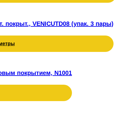
. покрыт., VENICUTD08 (упак. 3 пары)
метры
ловым покрытием, N1001