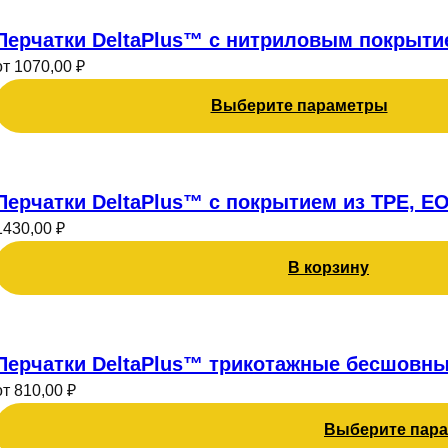
Этот
выбрать
товар
Перчатки DeltaPlus™ с нитриловым покрыти
на
имеет
странице
от
1070,00
₽
несколько
товара.
Выберите параметры
вариаций.
Опции
можно
выбрать
Перчатки DeltaPlus™ с покрытием из TPE, EO
на
странице
1430,00
₽
товара.
В корзину
Этот
товар
Перчатки DeltaPlus™ трикотажные бесшовны
имеет
от
810,00
₽
несколько
Выберите пар
вариаций.