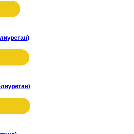
лиуретан)
олиуретан)