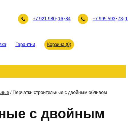
+7 921 980
16
84
+7 995 593
73
1
вка
Гарантии
Корзина (0)
ьные
/
Перчатки строительные с двойным обливом
ьные с двойным