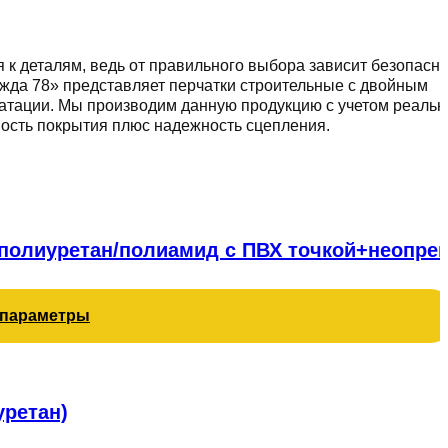
я к деталям, ведь от правильного выбора зависит безопасн
ежда 78» представляет перчатки строительные с двойным
атации. Мы производим данную продукцию с учетом реаль
ность покрытия плюс надежность сцепления.
+полиуретан/полиамид с ПВХ точкой+неопрен
 параметры
уретан)