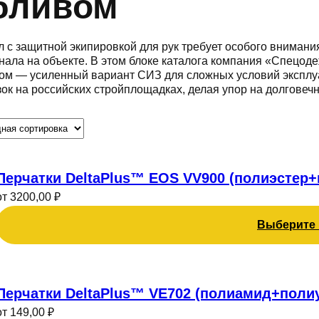
бливом
л с защитной экипировкой для рук требует особого внимани
нала на объекте. В этом блоке каталога компания «Спецод
ом — усиленный вариант СИЗ для сложных условий эксплу
зок на российских стройплощадках, делая упор на долговеч
Этот
товар
Перчатки DeltaPlus™ EOS VV900 (полиэстер
имеет
от
3200,00
₽
несколько
Выберите
вариаций.
Опции
можно
Этот
выбрать
товар
Перчатки DeltaPlus™ VE702 (полиамид+поли
на
имеет
странице
от
149,00
₽