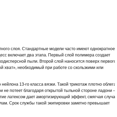
итного слоя. Стандартные модели часто имеют однократное
цесс включает два этапа. Первый слой полимера создает
лкодисперсной пыли. Второй слой наносится поверх первого
й хват», необходимый при работе со скользкими или
нейлона 13-го класса вязки. Такой трикотаж плотно облега
три не потеет благодаря открытой тыльной стороне ладони 
ытие латексом дает амортизирующий эффект, смягчая случа
олам. Срок службы такой экипировки заметно превышает