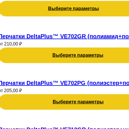
несколько
товара.
Выберите параметры
вариаций.
Опции
можно
Этот
выбрать
товар
Перчатки DeltaPlus™ VE702GR (полиамид+по
на
имеет
странице
от
210,00
₽
несколько
товара.
Выберите параметры
вариаций.
Опции
можно
Этот
выбрать
товар
Перчатки DeltaPlus™ VE702PG (полиэстер+п
на
имеет
странице
от
205,00
₽
несколько
товара.
Выберите параметры
вариаций.
Опции
можно
Этот
выбрать
товар