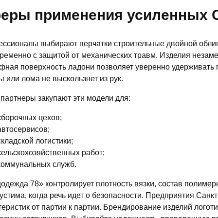
еры применения усиленных 
ссионалы выбирают перчатки строительные двойной облив 
ременно с защитой от механических травм. Изделия незамен
фная поверхность ладони позволяет уверенно удерживать г
ы или лома не выскользнет из рук.
партнеры закупают эти модели для:
сборочных цехов;
автосервисов;
складской логистики;
сельскохозяйственных работ;
коммунальных служб.
одежда 78» контролирует плотность вязки, состав полимер
устима, когда речь идет о безопасности. Предприятия Санк
теристик от партии к партии. Брендирование изделий логот