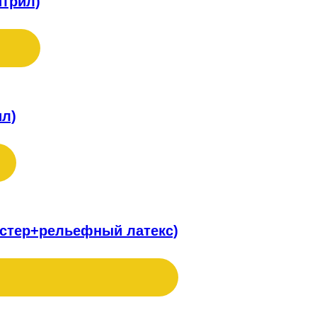
итрил)
ил)
эстер+рельефный латекс)