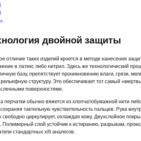
товара.
4
5
→
хнология двойной защиты
ое отличие таких изделий кроется в методе нанесения защ
жение в латекс либо нитрил. Здесь же технологический про
тичную базу, препятствует проникновению влаги, грязи, ме
 рельефную структуру. Это обеспечивает тот самый «мертвы
сленными поверхностями.
а перчатки обычно вяжется из хлопчатобумажной нити либо 
, сохраняя тактильную чувствительность пальцев. Рука вну
х свободно циркулирует, охлаждая кожу. Двухслойное покр
. Полимерный слой устойчив к истиранию, разрывам, прок
атели стандартных х/б аналогов.