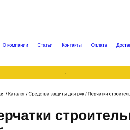
каз. Продажа
О компании
Статьи
Контакты
Оплата
Доста
.
ая
/
Каталог
/
Средства защиты для рук
/
Перчатки строител
ерчатки строител