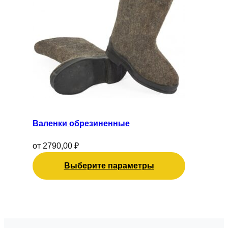
Опции
можно
выбрать
на
странице
товара.
Валенки обрезиненные
от
2790,00
₽
Выберите параметры