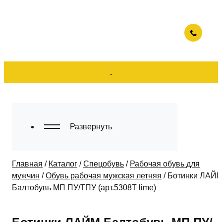
.
Развернуть
Главная
/
Каталог
/
Спецобувь
/
Рабочая обувь для
мужчин
/
Обувь рабочая мужская летняя
/
Ботинки ЛАЙ
Балтобувь МП ПУ/ТПУ (арт.5308Т lime)