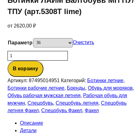
Ботинки ЛАЙМ Балтобувь МП ПУ/
ТПУ (арт.5308Т lime)
от
2620,00
₽
Очистить
Параметр
Количество
товара
В корзину
Ботинки
ЛАЙМ
Артикул:
87495014951
Категорий:
Ботинки летние
,
Балтобувь
Ботинки рабочие летние
,
Бренды
,
Обувь для моряков
,
МП
Обувь рабочая мужская летняя
,
Рабочая обувь для
ПУ/
мужчин
,
Спецобувь
,
Спецобувь летняя
,
Спецобувь
ТПУ
летняя Факел
,
Спецобувь Факел
,
Факел
(арт.5308Т
lime)
Описание
Детали