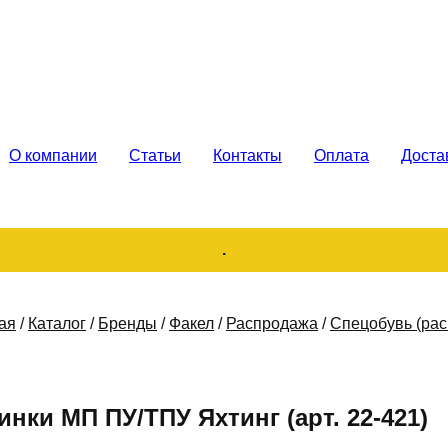
каз. Продажа
О компании
Статьи
Контакты
Оплата
Доста
.
ая
/
Каталог
/
Бренды
/
Факел
/
Распродажа
/
Спецобувь (ра
инки МП ПУ/ТПУ Яхтинг (арт. 22-421)