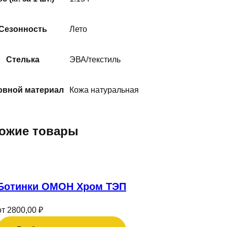
Сезонность
Лето
Стелька
ЭВА/текстиль
овной материал
Кожа натуральная
ожие товары
Этот
товар
имеет
Ботинки ОМОН Хром ТЭП
несколько
вариаций.
от
2800,00
₽
Опции