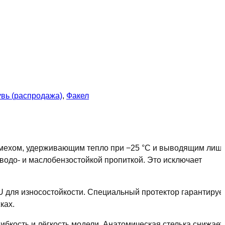
вь (распродажа)
,
Факел
 мехом, удерживающим тепло при −25 °C и выводящим ли
водо- и маслобензостойкой пропиткой. Это исключает
 для износостойкости. Специальный протектор гарантируе
ках.
ибкость и лёгкость модели. Анатомическая стелька снижает