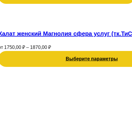
Этот
товар
имеет
Халат женский Магнолия сфера услуг (тк.ТиС
несколько
вариаций.
от
1750,00
₽
–
1870,00
₽
Опции
можно
Выберите параметры
выбрать
на
странице
товара.