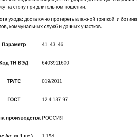
зку на стопу при длительном ношении.
ота ухода: достаточно протереть влажной тряпкой, и ботинк
тов, коммунальных служб и дачных участков.
Параметр
41, 43, 46
Код ТН ВЭД
6403911600
ТР/ТС
019/2011
ГОСТ
12.4.187-97
на производства
РОССИЯ
с (кг. за 1 шт.)
1.154