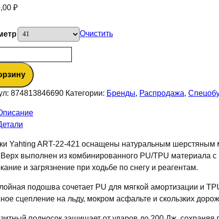
0,00
₽
Очистить
метр
ество
а
орзину
ки
ул:
874813846690
Категории:
Бренды
,
Распродажа
,
Спецобу
Описание
г
Детали
ки Yahting ART-22-421 оснащены натуральным шерстяным
. Верх выполнен из комбинированного PU/TPU материала с 
кание и загрязнение при ходьбе по снегу и реагентам.
лойная подошва сочетает PU для мягкой амортизации и TPU
ное сцепление на льду, мокром асфальте и скользких дорож
зитный подносок защищает от ударов до 200 Дж, сохраняя г