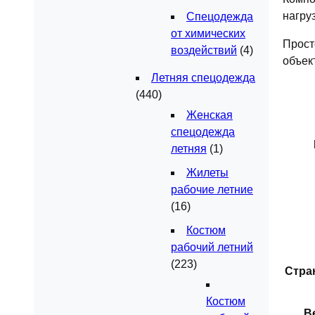
нагру
Спецодежда
от химических
Прост
воздействий
(4)
объек
Летняя спецодежда
(440)
Женская
спецодежда
летняя
(1)
Жилеты
рабочие летние
(16)
Костюм
рабочий летний
(223)
Стра
Костюм
Ве