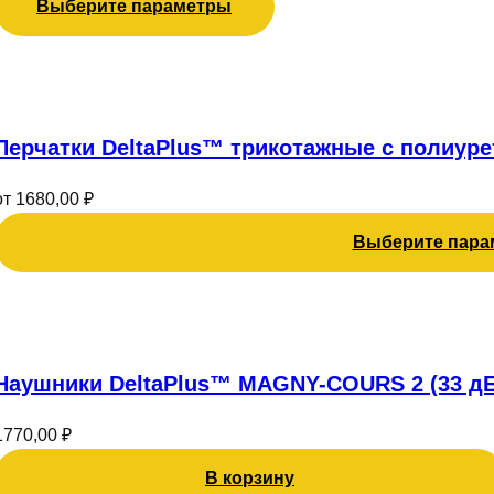
можно
Выберите параметры
выбрать
на
Этот
странице
товар
товара.
имеет
Перчатки DeltaPlus™ трикотажные с полиурет
несколько
вариаций.
от
1680,00
₽
Опции
можно
Выберите пара
выбрать
на
странице
товара.
Наушники DeltaPlus™ MAGNY-COURS 2 (33 дБ
1770,00
₽
В корзину