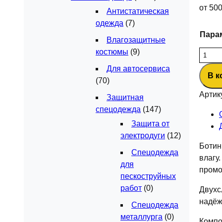
от
50
Антистатическая
одежда
(7)
Пара
Влагозащитные
костюмы
(9)
Колич
товар
Для автосервиса
В к
Ботин
(70)
МП
Артик
Защитная
ПУ/
спецодежда
(147)
ТПУ
Защита от
Яхтин
электродуги
(12)
(арт.
Ботин
22-
Спецодежда
влагу
421)
для
промо
пескоструйных
работ
(0)
Двухс
надёж
Спецодежда
металлурга
(0)
Компо