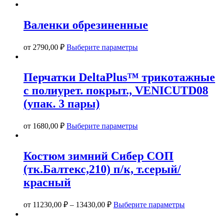
Валенки обрезиненные
Этот
от
2790,00
₽
Выберите параметры
товар
имеет
несколько
Перчатки DeltaPlus™ трикотажные
вариаций.
с полиурет. покрыт., VENICUTD08
Опции
можно
(упак. 3 пары)
выбрать
на
Этот
странице
от
1680,00
₽
Выберите параметры
товар
товара.
имеет
несколько
Костюм зимний Сибер СОП
вариаций.
(тк.Балтекс,210) п/к, т.серый/
Опции
можно
красный
выбрать
на
Этот
странице
от
11230,00
₽
–
13430,00
₽
Выберите параметры
товар
товара.