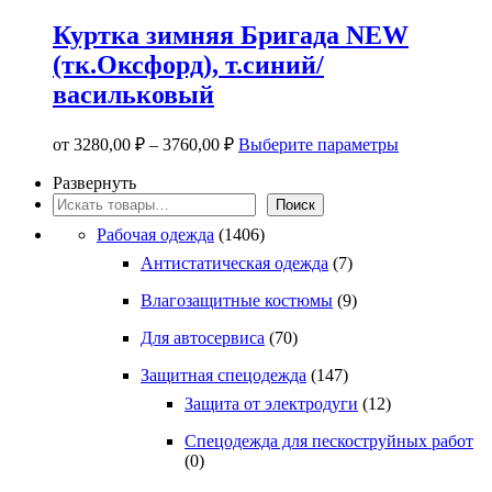
имеет
несколько
Куртка зимняя Бригада NEW
вариаций.
(тк.Оксфорд), т.синий/
Опции
можно
васильковый
выбрать
на
Этот
странице
от
3280,00
₽
–
3760,00
₽
Выберите параметры
товар
товара.
имеет
Развернуть
несколько
Поиск
Поиск
вариаций.
Рабочая одежда
(1406)
Опции
можно
Антистатическая одежда
(7)
выбрать
на
Влагозащитные костюмы
(9)
странице
Для автосервиса
(70)
товара.
Защитная спецодежда
(147)
Защита от электродуги
(12)
Спецодежда для пескоструйных работ
(0)