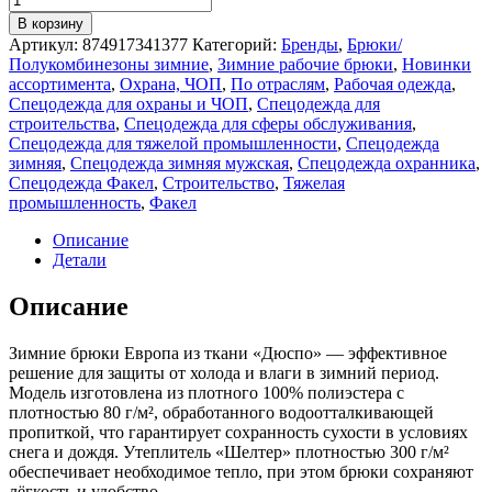
товара
В корзину
Брюки
Артикул:
874917341377
Категорий:
Бренды
,
Брюки/
зимние
Полукомбинезоны зимние
,
Зимние рабочие брюки
,
Новинки
Европа
ассортимента
,
Охрана, ЧОП
,
По отраслям
,
Рабочая одежда
,
CH
Спецодежда для охраны и ЧОП
,
Спецодежда для
(тк.Дюспо),
строительства
,
Спецодежда для сферы обслуживания
,
черный
Спецодежда для тяжелой промышленности
,
Спецодежда
зимняя
,
Спецодежда зимняя мужская
,
Спецодежда охранника
,
Спецодежда Факел
,
Строительство
,
Тяжелая
промышленность
,
Факел
Описание
Детали
Описание
Зимние брюки Европа из ткани «Дюспо» — эффективное
решение для защиты от холода и влаги в зимний период.
Модель изготовлена из плотного 100% полиэстера с
плотностью 80 г/м², обработанного водоотталкивающей
пропиткой, что гарантирует сохранность сухости в условиях
снега и дождя. Утеплитель «Шелтер» плотностью 300 г/м²
обеспечивает необходимое тепло, при этом брюки сохраняют
лёгкость и удобство.