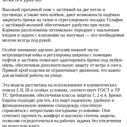
Высокий притачной пояс с застёжкой на две петли и
пуговицы, а также пять шлёвок, дают возможность надёжно
закрепить брюки на талии и отрегулировать посадку. Гульфик
с застёжкой-молнией обеспечивает удобство при носке.
Карманы расположены оптимально: передние с наклонным
входом и задние с клапанами на липучках — все необходимые
мелочи всегда под рукой.
Особое внимание уделено деталям нижней части:
ветрозащитная юбка и регулировка ширины с помощью
пуфтов и застёжек помогают адаптировать брюки под любую
обувь, обеспечивая дополнительную защиту от ветра и снега.
Прямой крой изделия не ограничивает движения, что важно
для активной работы на улице.
Эта модель рассчитана на использование в климатических
поясах I, II, III и особых условиях, соответствует ГОСТ и ТР
ТС требованиям, обеспечивая классы защиты 1, 2 и 4. Брюки
Европа подходят для тех, кто ищет надежную, удобную и
функциональную зимнюю спецодежду, способную
справляться с непростыми погодными условиями. Они
сочетают прочность, комфорт и высокую степень защиты,
позволяя сосредоточиться на рабочих задачах без отвлечения
на холод или влагу.