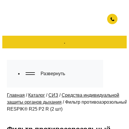
.
Развернуть
Главная
/
Каталог
/
СИЗ
/
Средства индивидуальной
защиты органов дыхания
/
Фильтр противоаэрозольный
RESPIK® R25 P2 R (2 шт)