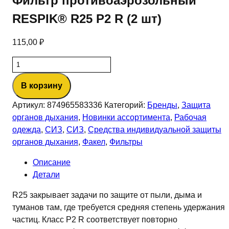
Фильтр противоаэрозольный
RESPIK® R25 P2 R (2 шт)
115,00
₽
Количество
товара
В корзину
Фильтр
противоаэрозольный
Артикул:
874965583336
Категорий:
Бренды
,
Защита
RESPIK®
органов дыхания
,
Новинки ассортимента
,
Рабочая
R25
одежда
,
СИЗ
,
СИЗ
,
Средства индивидуальной защиты
P2
органов дыхания
,
Факел
,
Фильтры
R
(2
Описание
шт)
Детали
R25 закрывает задачи по защите от пыли, дыма и
туманов там, где требуется средняя степень удержания
частиц. Класс P2 R соответствует повторно