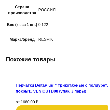
Страна
РОССИЯ
производства
Вес (кг. за 1 шт.)
0.122
Марка/бренд
RESPIK
Похожие товары
Этот
товар
имеет
Перчатки DeltaPlus™ трикотажные с полиурет.
несколько
покрыт., VENICUTD08 (упак. 3 пары)
вариаций.
Опции
от
1680,00
₽
можно