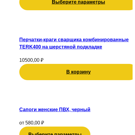
Выберите параметры
выбрать
на
странице
товара.
Перчатки-краги сварщика комбинированные
TERK400 на шерстяной подкладке
10500,00
₽
В корзину
Этот
товар
имеет
Сапоги женские ПВХ, черный
несколько
вариаций.
от
580,00
₽
Опции
Выберите параметры