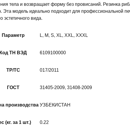
ния тела и возвращает форму без провисаний. Резинка риб
р. Эта модель идеально подходит для профессиональной печа
го эстетичного вида.
Параметр
L, M, S, XL, XXL, XXXL
Код ТН ВЭД
6109100000
ТР/ТС
017/2011
ГОСТ
31405-2009, 31408-2009
на производства
УЗБЕКИСТАН
с (кг. за 1 шт.)
0.22