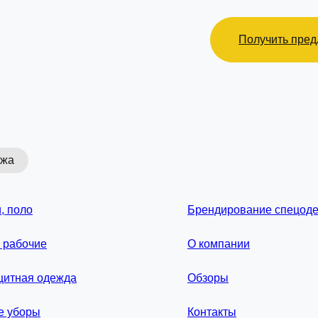
Получить пре
ажа
, поло
Брендирование спецод
 рабочие
О компании
щитная одежда
Обзоры
е уборы
Контакты