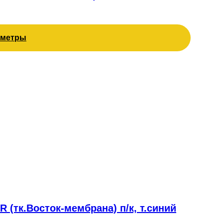
аметры
(тк.Восток-мембрана) п/к, т.синий