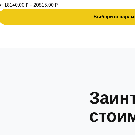
вариаций.
от
18140,00
₽
–
20815,00
₽
Опции
можно
Выберите парам
выбрать
на
странице
товара.
Заин
стои