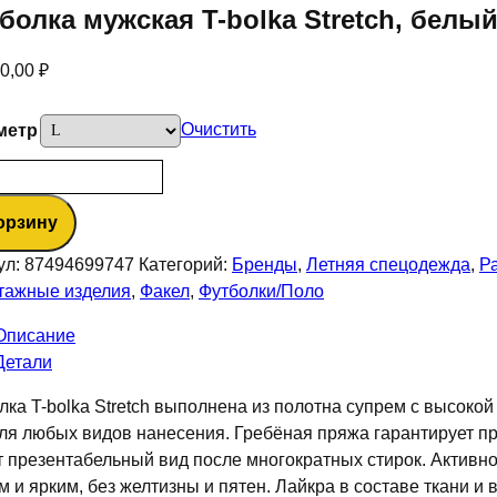
болка мужская T-bolka Stretch, белы
50,00
₽
Очистить
метр
ество
а
орзину
лка
ая
ул:
87494699747
Категорий:
Бренды
,
Летняя спецодежда
,
Р
тажные изделия
,
Факел
,
Футболки/Поло
h,
Описание
Детали
лка T-bolka Stretch выполнена из полотна супрем с высоко
ля любых видов нанесения. Гребёная пряжа гарантирует пр
т презентабельный вид после многократных стирок. Активно
м и ярким, без желтизны и пятен. Лайкра в составе ткани 