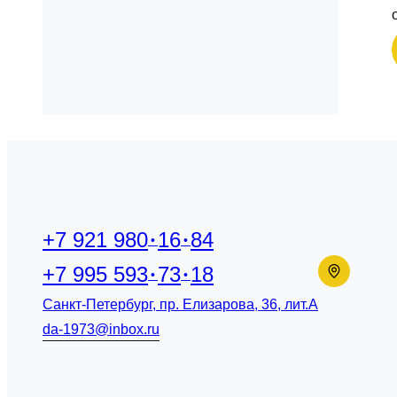
+7 921 980
16
84
+7 995 593
73
18
Санкт-Петербург, пр. Елизарова, 36, лит.А
da-1973@inbox.ru