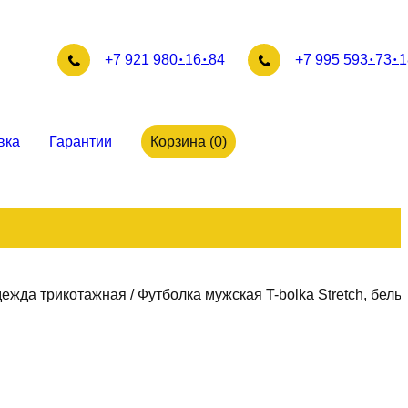
+7 921 980
16
84
+7 995 593
73
1
вка
Гарантии
Корзина (0)
ежда трикотажная
/
Футболка мужская T-bolka Stretch, белы