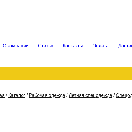
каз. Продажа
О компании
Статьи
Контакты
Оплата
Доста
.
ая
/
Каталог
/
Рабочая одежда
/
Летняя спецодежда
/
Спецод