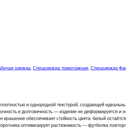
й
абочая одежда
,
Спецодежда трикотажная
,
Спецодежда Фак
й плотностью и однородной текстурой, создающей идеальны
очность и долговечность — изделие не деформируется и не
е крашение обеспечивает стойкость цвета: белый остаётся
и воротника оптимизирует растяжимость — футболка повторя