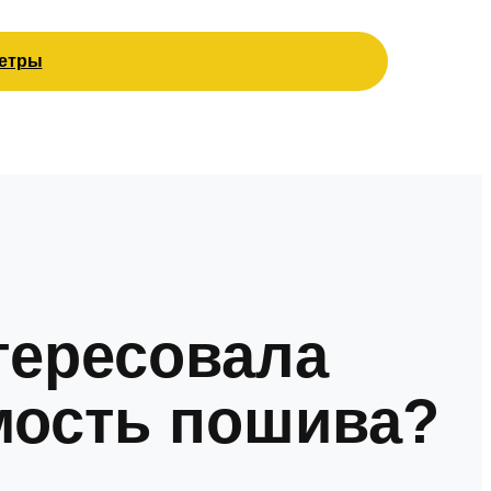
етры
тересовала
мость пошива?