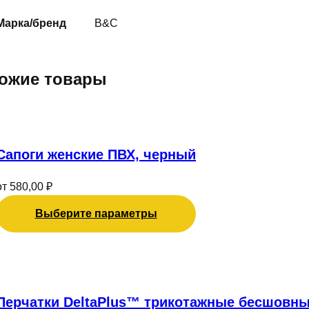
Марка/бренд
B&C
ожие товары
Этот
товар
имеет
Сапоги женские ПВХ, черный
несколько
вариаций.
от
580,00
₽
Опции
можно
Выберите параметры
выбрать
на
Этот
странице
товар
товара.
имеет
Перчатки DeltaPlus™ трикотажные бесшовны