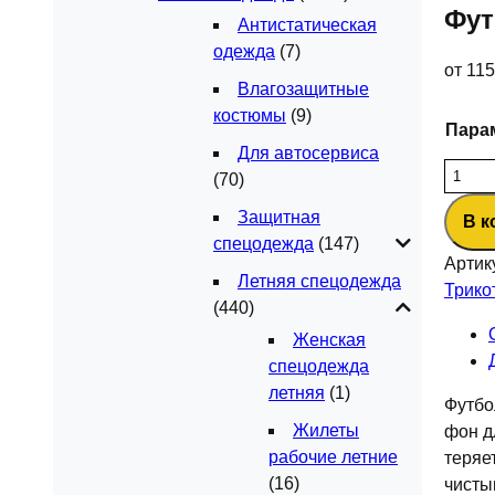
Фут
Антистатическая
одежда
(7)
от
11
Влагозащитные
костюмы
(9)
Пара
Для автосервиса
Колич
(70)
товар
Защитная
В к
Футбо
спецодежда
(147)
мужск
Артик
T-
Летняя спецодежда
Трико
bolka
(440)
Stretc
Женская
белый
спецодежда
летняя
(1)
Футбо
Жилеты
фон д
рабочие летние
теряе
(16)
чисты