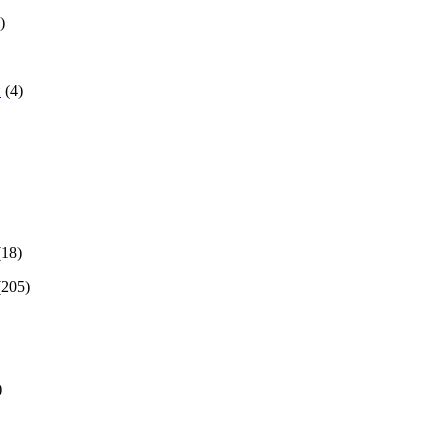
)
й
(4)
(18)
(205)
)