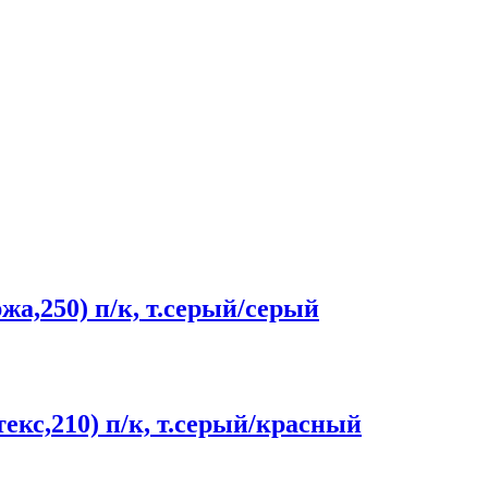
а,250) п/к, т.серый/серый
кс,210) п/к, т.серый/красный