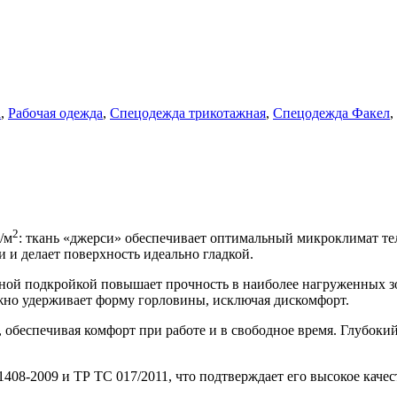
а
,
Рабочая одежда
,
Спецодежда трикотажная
,
Спецодежда Факел
,
2
/м
: ткань «джерси» обеспечивает оптимальный микроклимат тел
 и делает поверхность идеально гладкой.
ной подкройкой повышает прочность в наиболее нагруженных з
ёжно удерживает форму горловины, исключая дискомфорт.
обеспечивая комфорт при работе и в свободное время. Глубокий
8-2009 и ТР ТС 017/2011, что подтверждает его высокое качеств