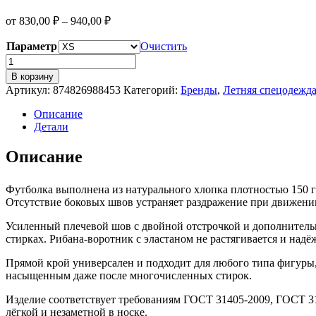
от
830,00
₽
–
940,00
₽
Параметр
Очистить
Количество
товара
В корзину
Футболка
Артикул:
874826988453
Категорий:
Бренды
,
Летняя спецодежд
Regent
150,
Описание
темно-
Детали
зеленый
Описание
Футболка выполнена из натурального хлопка плотностью 150 г
Отсутствие боковых швов устраняет раздражение при движении
Усиленный плечевой шов с двойной отстрочкой и дополнитель
стирках. Рибана-воротник с эластаном не растягивается и над
Прямой крой универсален и подходит для любого типа фигуры, 
насыщенным даже после многочисленных стирок.
Изделие соответствует требованиям ГОСТ 31405-2009, ГОСТ 3140
лёгкой и незаметной в носке.