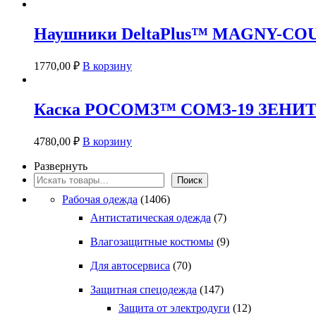
товар
выбрать
имеет
на
несколько
странице
Наушники DeltaPlus™ MAGNY-COUR
вариаций.
товара.
Опции
можно
1770,00
₽
В корзину
выбрать
на
странице
Каска РОСОМЗ™ СОМЗ-19 ЗЕНИТ R
товара.
4780,00
₽
В корзину
Развернуть
Поиск
Поиск
Рабочая одежда
(1406)
Антистатическая одежда
(7)
Влагозащитные костюмы
(9)
Для автосервиса
(70)
Защитная спецодежда
(147)
Защита от электродуги
(12)