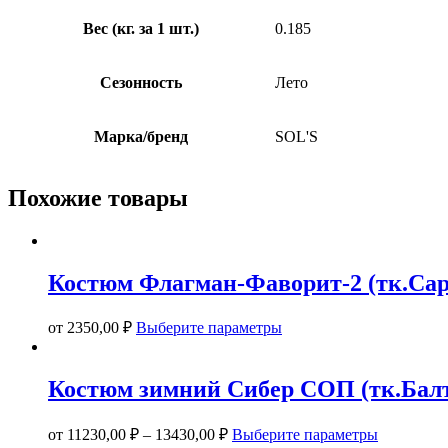
Вес (кг. за 1 шт.)
0.185
Сезонность
Лето
Марка/бренд
SOL'S
Похожие товары
Костюм Флагман-Фаворит-2 (тк.Сарж
Этот
от
2350,00
₽
Выберите параметры
товар
имеет
несколько
Костюм зимний Сибер СОП (тк.Балте
вариаций.
Опции
Этот
можно
от
11230,00
₽
–
13430,00
₽
Выберите параметры