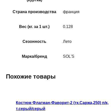
Страна производства
франция
Вес (кг. за 1 шт.)
0.128
Сезонность
Лето
Марка/бренд
SOL'S
Похожие товары
Этот
товар
имеет
Костюм Флагман-Фаворит-2 (тк.Саржа,250) п/к,
несколько
т.серый/серый