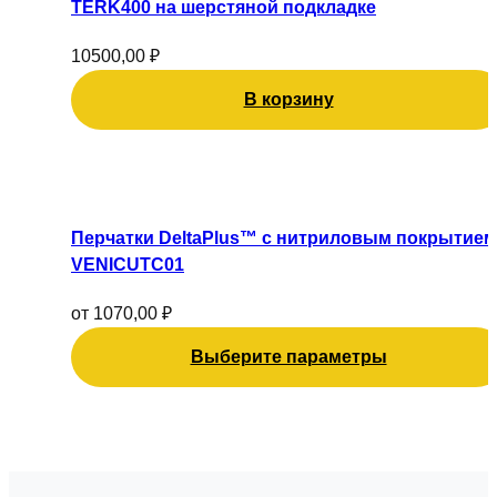
TERK400 на шерстяной подкладке
10500,00
₽
В корзину
Этот
товар
имеет
Перчатки DeltaPlus™ с нитриловым покрытием
несколько
VENICUTC01
вариаций.
Опции
от
1070,00
₽
можно
Выберите параметры
выбрать
на
странице
товара.