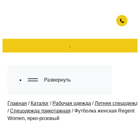
.
Развернуть
Главная
/
Каталог
/
Рабочая одежда
/
Летняя спецодежд
/
Спецодежда трикотажная
/
Футболка женская Regent
Women, ярко-розовый