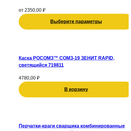
вариаций.
Опции
от
2350,00
₽
можно
Выберите параметры
выбрать
на
странице
товара.
Каска РОСОМЗ™ СОМЗ-19 ЗЕНИТ RAPID,
светящийся 719811
4780,00
₽
В корзину
Перчатки-краги сварщика комбинированные