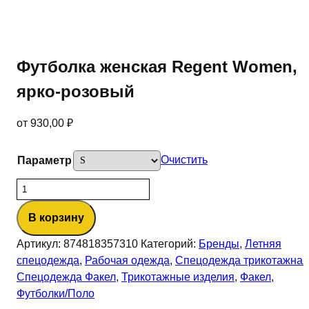
Футболка женская Regent Women,
ярко-розовый
от
930,00
₽
Очистить
Параметр
Количество
товара
В корзину
Футболка
женская
Артикул:
874818357310
Категорий:
Бренды
,
Летняя
Regent
спецодежда
,
Рабочая одежда
,
Спецодежда трикотажная
Women,
Спецодежда Факел
,
Трикотажные изделия
,
Факел
,
ярко-
Футболки/Поло
розовый