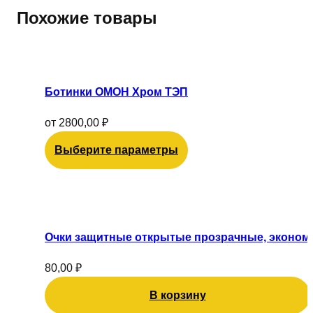
Похожие товары
Этот
товар
имеет
Ботинки ОМОН Хром ТЭП
несколько
вариаций.
от
2800,00
₽
Опции
Выберите параметры
можно
выбрать
на
странице
товара.
Очки защитные открытые прозрачные, эконом
80,00
₽
В корзину