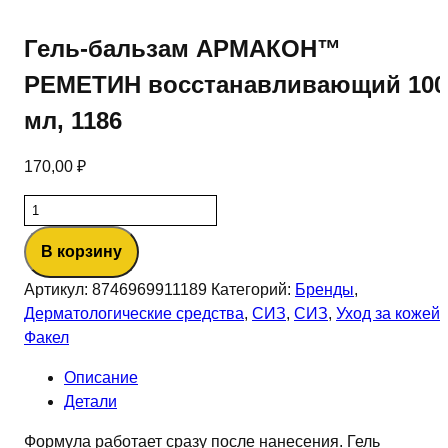
Гель-бальзам АРМАКОН™
РЕМЕТИН восстанавливающий 100
мл, 1186
170,00
₽
Количество
товара
В корзину
Гель-
бальзам
Артикул:
8746969911189
Категорий:
Бренды
,
АРМАКОН™
Дерматологические средства
,
СИЗ
,
СИЗ
,
Уход за кожей
,
РЕМЕТИН
Факел
восстанавливающий
100
Описание
мл,
Детали
1186
Формула работает сразу после нанесения. Гель