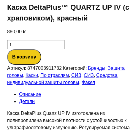
Каска DeltaPlus™ QUARTZ UP IV (с
храповиком), красный
880,00
₽
Количество
товара
В корзину
Каска
DeltaPlus™
Артикул:
8747003911732
Категорий:
Бренды
,
Защита
QUARTZ
головы
,
Каски
,
По отраслям
,
СИЗ
,
СИЗ
,
Средства
UP
индивидуальной защиты головы
,
Факел
IV
(с
Описание
храповиком),
Детали
красный
Каска DeltaPlus Quartz UP IV изготовлена из
полипропилена высокой плотности с устойчивостью к
ультрафиолетовому излучению. Регулируемая система