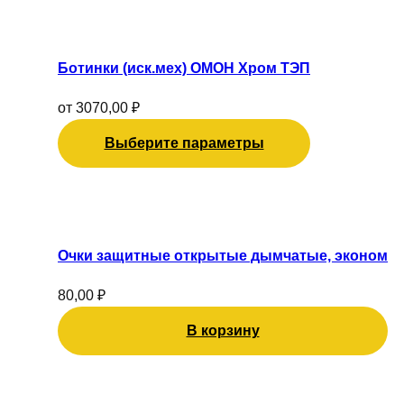
на
Этот
странице
товар
товара.
имеет
Ботинки (иск.мех) ОМОН Хром ТЭП
несколько
вариаций.
от
3070,00
₽
Опции
Выберите параметры
можно
выбрать
на
странице
товара.
Очки защитные открытые дымчатые, эконом
80,00
₽
В корзину