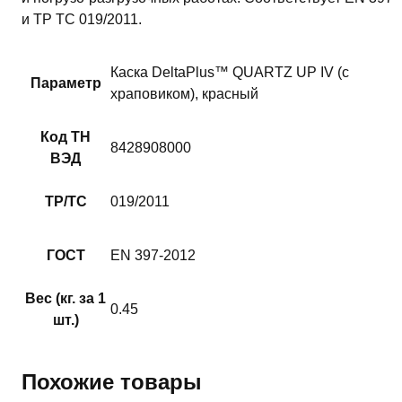
и ТР ТС 019/2011.
Каска DeltaPlus™ QUARTZ UP IV (с
Параметр
храповиком), красный
Код ТН
8428908000
ВЭД
ТР/ТС
019/2011
ГОСТ
EN 397-2012
Вес (кг. за 1
0.45
шт.)
Похожие товары