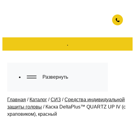
.
Развернуть
Главная
/
Каталог
/
СИЗ
/
Средства индивидуальной
защиты головы
/
Каска DeltaPlus™ QUARTZ UP IV (с
храповиком), красный