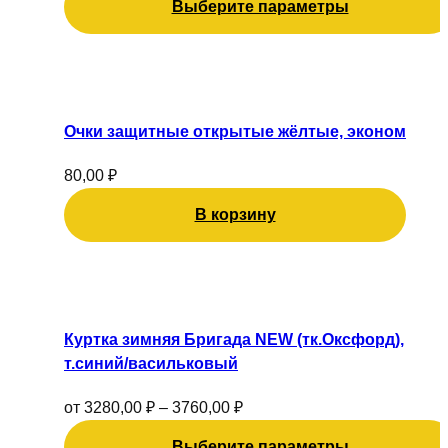
Выберите параметры
выбрать
на
странице
товара.
Очки защитные открытые жёлтые, эконом
80,00
₽
В корзину
Этот
товар
имеет
Куртка зимняя Бригада NEW (тк.Оксфорд),
несколько
т.синий/васильковый
вариаций.
Опции
от
3280,00
₽
–
3760,00
₽
можно
Выберите параметры