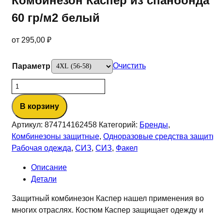
Комбинезон Каспер из спанбонда
60 гр/м2 белый
от
295,00
₽
Очистить
Параметр
Количество
товара
В корзину
Комбинезон
Каспер
Артикул:
874714162458
Категорий:
Бренды
,
из
Комбинезоны защитные
,
Одноразовые средства защит
спанбонда
Рабочая одежда
,
СИЗ
,
СИЗ
,
Факел
60
гр/
Описание
м2
Детали
белый
Защитный комбинезон Каспер нашел применения во
многих отраслях. Костюм Каспер защищает одежду и