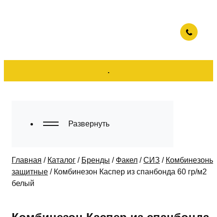
.
Развернуть
Главная
/
Каталог
/
Бренды
/
Факел
/
СИЗ
/
Комбинезоны
защитные
/
Комбинезон Каспер из спанбонда 60 гр/м2
белый