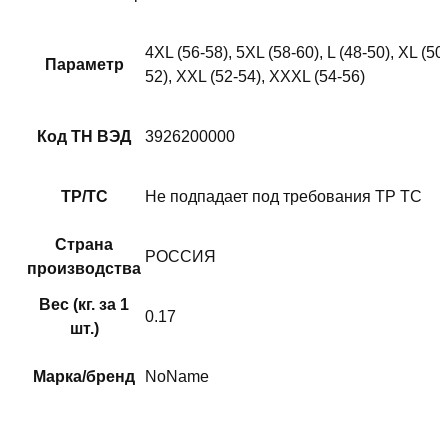
4XL (56-58), 5XL (58-60), L (48-50), XL (50
Параметр
52), XXL (52-54), XXXL (54-56)
Код ТН ВЭД
3926200000
ТР/ТС
Не подпадает под требования ТР ТС
Страна
РОССИЯ
производства
Вес (кг. за 1
0.17
шт.)
Марка/бренд
NoName