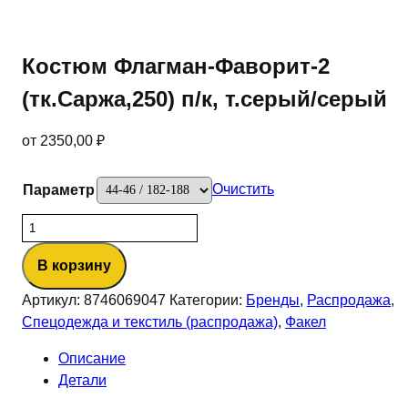
Костюм Флагман-Фаворит-2
(тк.Саржа,250) п/к, т.серый/серый
от
2350,00
₽
Очистить
Параметр
Количество
товара
В корзину
Костюм
Флагман-
Артикул:
8746069047
Категории:
Бренды
,
Распродажа
,
Фаворит-2
Спецодежда и текстиль (распродажа)
,
Факел
(тк.Саржа,250)
п/
Описание
к,
Детали
т.серый/