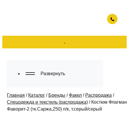
.
Развернуть
Главная
/
Каталог
/
Бренды
/
Факел
/
Распродажа
/
Спецодежда и текстиль (распродажа)
/
Костюм Флагман-
Фаворит-2 (тк.Саржа,250) п/к, т.серый/серый