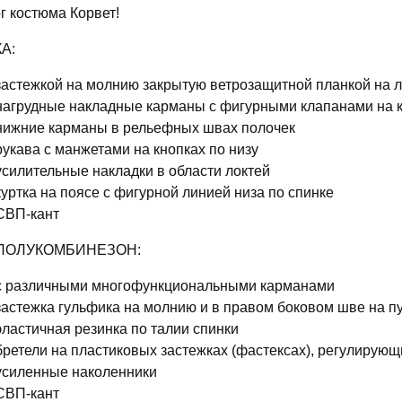
г костюма Корвет!
А:
застежкой на молнию закрытую ветрозащитной планкой на ле
нагрудные накладные карманы с фигурными клапанами на 
нижние карманы в рельефных швах полочек
рукава с манжетами на кнопках по низу
усилительные накладки в области локтей
куртка на поясе с фигурной линией низа по спинке
СВП-кант
ПОЛУКОМБИНЕЗОН:
с различными многофункциональными карманами
застежка гульфика на молнию и в правом боковом шве на п
эластичная резинка по талии спинки
бретели на пластиковых застежках (фастексах), регулирующи
усиленные наколенники
СВП-кант