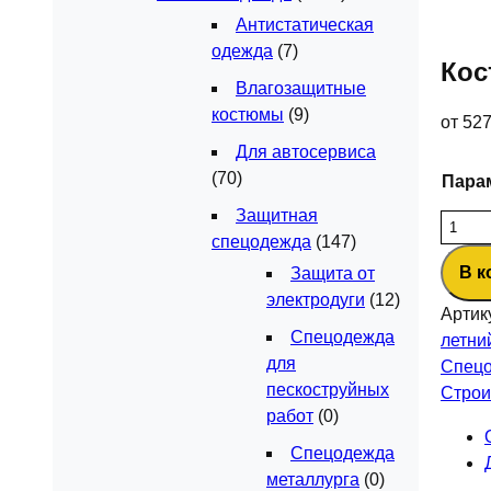
Антистатическая
одежда
(7)
Кос
Влагозащитные
костюмы
(9)
от
52
Для автосервиса
(70)
Пара
Защитная
Колич
спецодежда
(147)
товар
В к
Защита от
Костю
электродуги
(12)
Ховар
Артик
Корве
Спецодежда
летни
(тк.С
для
Спецо
п/
пескоструйных
Строи
к,
работ
(0)
т.серы
Спецодежда
черны
металлурга
(0)
лимо