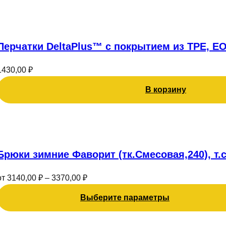
Перчатки DeltaPlus™ с покрытием из TPE, EO
1430,00
₽
В корзину
Этот
товар
имеет
Брюки зимние Фаворит (тк.Смесовая,240), т.
несколько
вариаций.
от
3140,00
₽
–
3370,00
₽
Опции
можно
Выберите параметры
выбрать
на