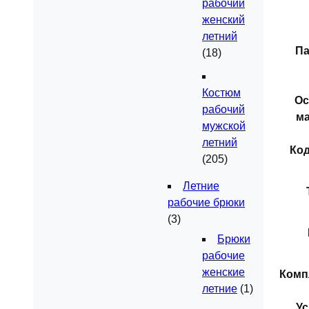
рабочий
женский
летний
Па
(18)
Костюм
Ос
рабочий
ма
мужской
летний
Ко
(205)
Летние
рабочие брюки
(3)
Брюки
рабочие
женские
Комп
летние
(1)
Ус