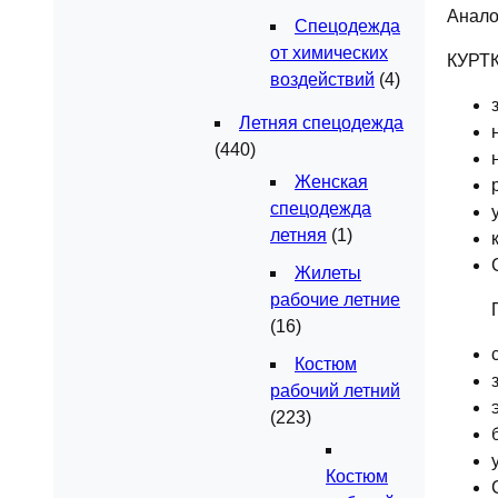
Анало
Спецодежда
от химических
КУРТК
воздействий
(4)
Летняя спецодежда
(440)
Женская
спецодежда
летняя
(1)
Жилеты
рабочие летние
(16)
Костюм
рабочий летний
(223)
Костюм