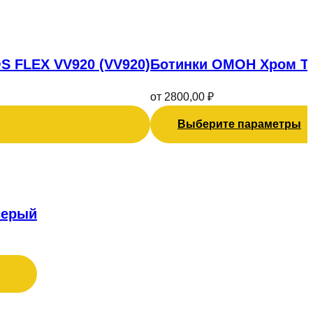
Этот
товар
имеет
S FLEX VV920 (VV920)
Ботинки ОМОН Хром Т
несколько
вариаций.
от
2800,00
₽
Опции
можно
Выберите параметры
выбрать
на
странице
товара.
серый