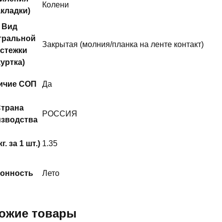
Колени
акладки)
Вид
тральной
Закрытая (молния/планка на ленте контакт)
астежки
куртка)
ичие СОП
Да
трана
РОССИЯ
зводства
г. за 1 шт.)
1.35
онность
Лето
ожие товары