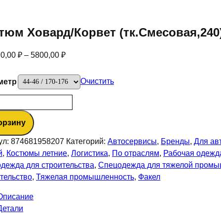
тюм Ховард/Корвет (тк.Смесовая,240
70,00
₽
–
5800,00
₽
Очистить
метр
ество
а
орзину
м
д/
ул:
874681958207
Категорий:
Автосервисы
,
Бренды
,
Для ав
т
й
,
Костюмы летние
,
Логистика
,
По отраслям
,
Рабочая одежд
месовая,240)
дежда для строительства
,
Спецодежда для тяжелой промы
тельство
,
Тяжелая промышленность
,
Факел
й/
Описание
й/
Детали
нный