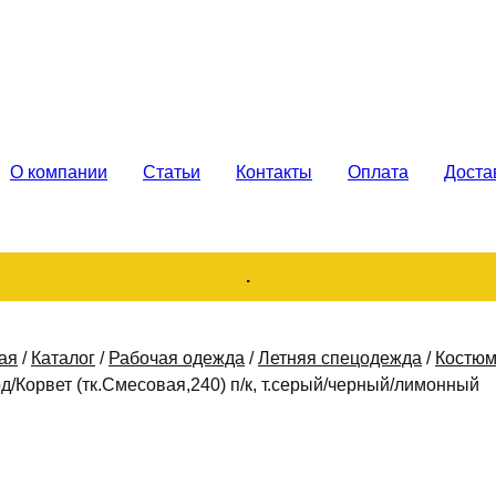
каз. Продажа
О компании
Статьи
Контакты
Оплата
Доста
.
ая
/
Каталог
/
Рабочая одежда
/
Летняя спецодежда
/
Костюм
д/Корвет (тк.Смесовая,240) п/к, т.серый/черный/лимонный