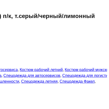
) п/к, т.серый/черный/лимонный
тосервиса
,
Костюм рабочий летний
,
Костюм рабочий мужско
а
,
Спецодежда для автосервисов
,
Спецодежда для логисти
шленности
,
Спецодежда летняя
,
Спецодежда Факел
,