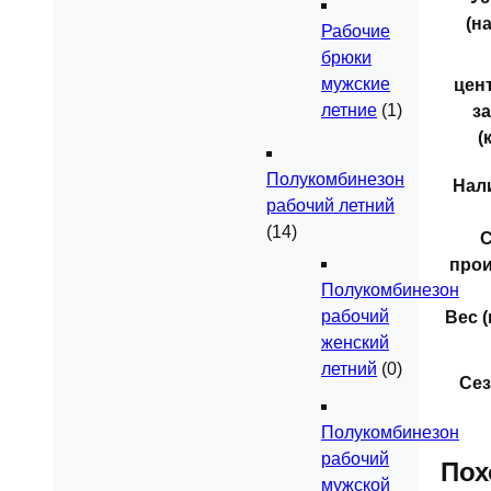
(н
Рабочие
брюки
мужские
цен
летние
(1)
з
(
Полукомбинезон
Нал
рабочий летний
(14)
С
прои
Полукомбинезон
рабочий
Вес (к
женский
летний
(0)
Сез
Полукомбинезон
рабочий
Пох
мужской