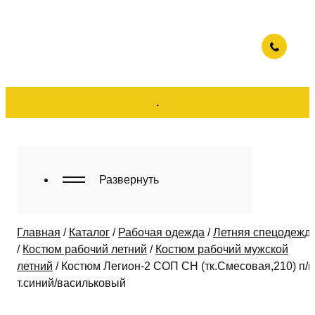
.
Развернуть
Главная
/
Каталог
/
Рабочая одежда
/
Летняя спецодежд
/
Костюм рабочий летний
/
Костюм рабочий мужской
летний
/
Костюм Легион-2 СОП CH (тк.Смесовая,210) п/к
т.синий/васильковый