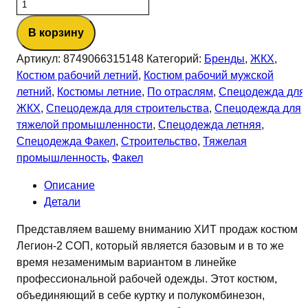
Количество
товара
В корзину
Костюм
Легион-2
Артикул:
8749066315148
Категорий:
Бренды
,
ЖКХ
,
СОП
Костюм рабочий летний
,
Костюм рабочий мужской
CH
летний
,
Костюмы летние
,
По отраслям
,
Спецодежда для
(тк.Смесовая,210)
ЖКХ
,
Спецодежда для строительства
,
Спецодежда для
п/
тяжелой промышленности
,
Спецодежда летняя
,
к,
Спецодежда Факел
,
Строительство
,
Тяжелая
т.синий/
промышленность
,
Факел
васильковый
Описание
Детали
Представляем вашему вниманию ХИТ продаж костюм
Легион-2 СОП, который является базовым и в то же
время незаменимым вариантом в линейке
профессиональной рабочей одежды. Этот костюм,
объединяющий в себе куртку и полукомбинезон,