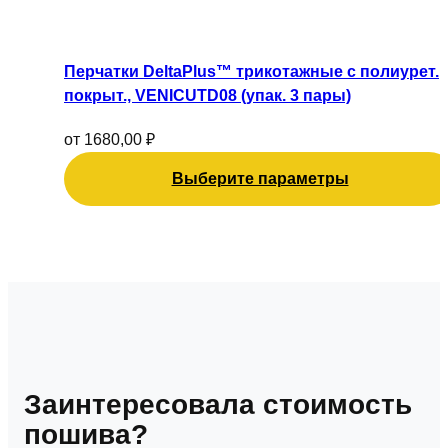
Этот
товара.
товар
имеет
Перчатки DeltaPlus™ трикотажные с полиурет.
несколько
покрыт., VENICUTD08 (упак. 3 пары)
вариаций.
Опции
от
1680,00
₽
можно
Выберите параметры
выбрать
на
странице
товара.
Заинтересовала стоимость
пошива?