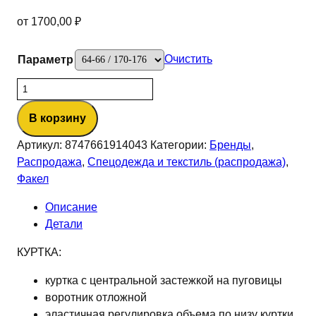
от
1700,00
₽
Очистить
Параметр
Количество
товара
В корзину
Костюм
Липецк
Артикул:
8747661914043
Категории:
Бренды
,
СОП
Распродажа
,
Спецодежда и текстиль (распродажа)
,
(тк.Смесовая,260)
Факел
п/
к,
Описание
т.синий/
Детали
васильковый
КУРТКА:
куртка с центральной застежкой на пуговицы
воротник отложной
эластичная регулировка объема по низу куртки