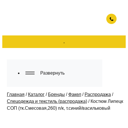
.
Развернуть
Главная
/
Каталог
/
Бренды
/
Факел
/
Распродажа
/
Спецодежда и текстиль (распродажа)
/
Костюм Липецк
СОП (тк.Смесовая,260) п/к, т.синий/васильковый