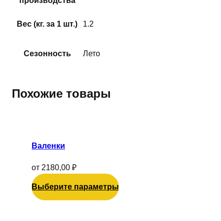
производства
Вес (кг. за 1 шт.)
1.2
Сезонность
Лето
Похожие товары
Этот
товар
имеет
Валенки
несколько
вариаций.
от
2180,00
₽
Опции
Выберите параметры
можно
выбрать
на
Этот