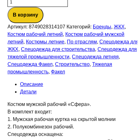
Количество
товара
В корзину
Костюм
Сфера-2
Артикул:
8749028314107
Категорий:
Бренды
,
ЖКХ
,
СОП
Костюм рабочий летний
,
Костюм рабочий мужской
CH
летний
,
Костюмы летние
,
По отраслям
,
Спецодежда для
(тк.Смесовая,210)
ЖКХ
,
Спецодежда для строительства
,
Спецодежда для
п/
тяжелой промышленности
,
Спецодежда летняя
,
к,
Спецодежда Факел
,
Строительство
,
Тяжелая
т.серый/
промышленность
,
Факел
красный
Описание
Детали
Костюм мужской рабочий «Сфера».
В комплект входит:
1. Мужская рабочая куртка на скрытой молнии
2. Полукомбинезон рабочий.
Спецодежда оснащена: