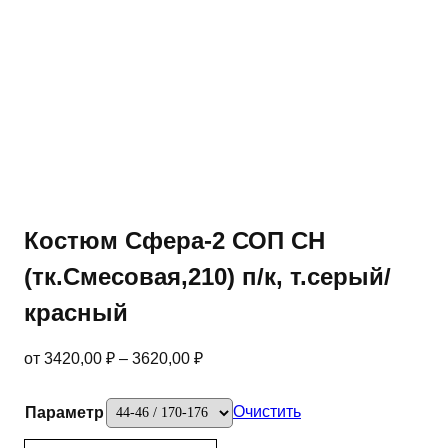
Костюм Сфера-2 СОП CH
(тк.Смесовая,210) п/к, т.серый/
красный
от
3420,00
₽
–
3620,00
₽
Очистить
Параметр