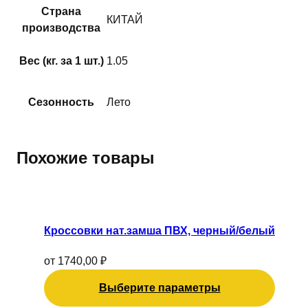
Страна
КИТАЙ
производства
Вес (кг. за 1 шт.)
1.05
Сезонность
Лето
Похожие товары
Этот
товар
имеет
Кроссовки нат.замша ПВХ, черный/белый
несколько
вариаций.
от
1740,00
₽
Опции
Выберите параметры
можно
выбрать