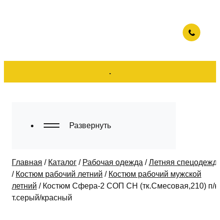
.
Развернуть
Главная
/
Каталог
/
Рабочая одежда
/
Летняя спецодежд
/
Костюм рабочий летний
/
Костюм рабочий мужской
летний
/
Костюм Сфера-2 СОП CH (тк.Смесовая,210) п/к,
т.серый/красный