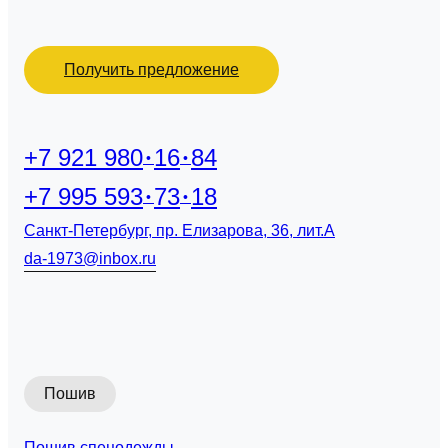
Получить предложение
+7 921 980
16
84
+7 995 593
73
18
Санкт-Петербург, пр. Елизарова, 36, лит.А
da-1973@inbox.ru
Пошив
Пошив спецодежды