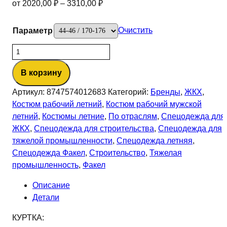
от
2020,00
₽
–
3310,00
₽
Очистить
Параметр
Количество
товара
В корзину
Костюм
Стандарт
Артикул:
8747574012683
Категорий:
Бренды
,
ЖКХ
,
СОП
Костюм рабочий летний
,
Костюм рабочий мужской
усиленный
летний
,
Костюмы летние
,
По отраслям
,
Спецодежда для
(тк.Смесовая,210)
ЖКХ
,
Спецодежда для строительства
,
Спецодежда для
брюки,
тяжелой промышленности
,
Спецодежда летняя
,
т.синий/
Спецодежда Факел
,
Строительство
,
Тяжелая
васильковый
промышленность
,
Факел
Описание
Детали
КУРТКА: