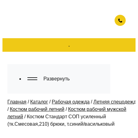
.
Развернуть
Главная
/
Каталог
/
Рабочая одежда
/
Летняя спецодежд
/
Костюм рабочий летний
/
Костюм рабочий мужской
летний
/
Костюм Стандарт СОП усиленный
(тк.Смесовая,210) брюки, т.синий/васильковый