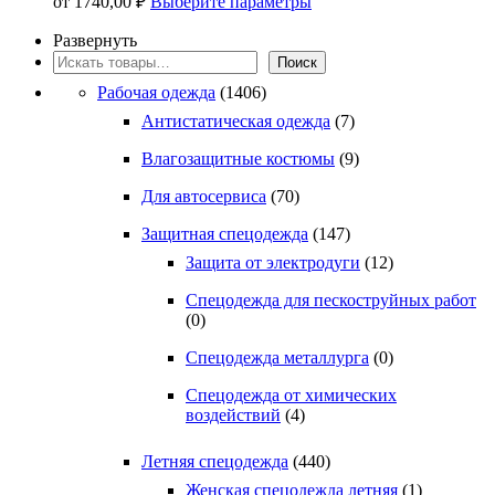
от
1740,00
₽
Выберите параметры
на
товар
странице
имеет
Развернуть
товара.
несколько
Поиск
Поиск
вариаций.
Рабочая одежда
(1406)
Опции
можно
Антистатическая одежда
(7)
выбрать
на
Влагозащитные костюмы
(9)
странице
Для автосервиса
(70)
товара.
Защитная спецодежда
(147)
Защита от электродуги
(12)
Спецодежда для пескоструйных работ
(0)
Спецодежда металлурга
(0)
Спецодежда от химических
воздействий
(4)
Летняя спецодежда
(440)
Женская спецодежда летняя
(1)