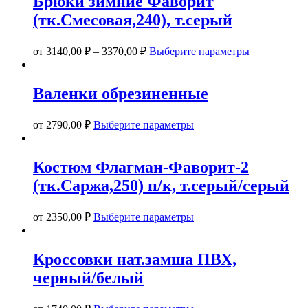
Брюки зимние Фаворит
(тк.Смесовая,240), т.серый
Этот
от
3140,00
₽
–
3370,00
₽
Выберите параметры
товар
имеет
несколько
Валенки обрезиненные
вариаций.
Опции
Этот
можно
от
2790,00
₽
Выберите параметры
товар
выбрать
имеет
на
несколько
странице
Костюм Флагман-Фаворит-2
вариаций.
товара.
(тк.Саржа,250) п/к, т.серый/серый
Опции
можно
выбрать
Этот
от
2350,00
₽
Выберите параметры
на
товар
странице
имеет
товара.
несколько
Кроссовки нат.замша ПВХ,
вариаций.
черный/белый
Опции
можно
выбрать
Этот