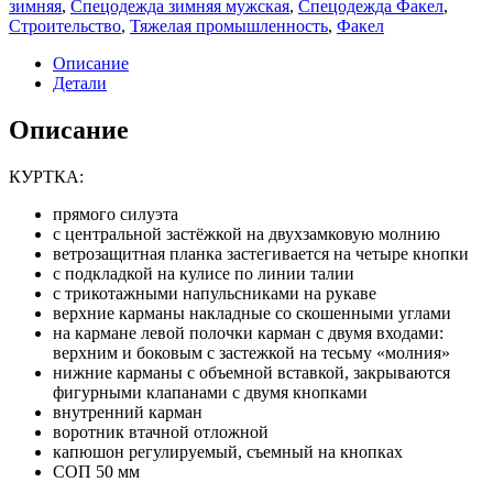
зимняя
,
Спецодежда зимняя мужская
,
Спецодежда Факел
,
к,
Строительство
,
Тяжелая промышленность
,
Факел
серый/
св.серый
Описание
Детали
Описание
КУРТКА:
прямого силуэта
с центральной застёжкой на двухзамковую молнию
ветрозащитная планка застегивается на четыре кнопки
с подкладкой на кулисе по линии талии
с трикотажными напульсниками на рукаве
верхние карманы накладные со скошенными углами
на кармане левой полочки карман с двумя входами:
верхним и боковым с застежкой на тесьму «молния»
нижние карманы с объемной вставкой, закрываются
фигурными клапанами с двумя кнопками
внутренний карман
воротник втачной отложной
капюшон регулируемый, съемный на кнопках
СОП 50 мм