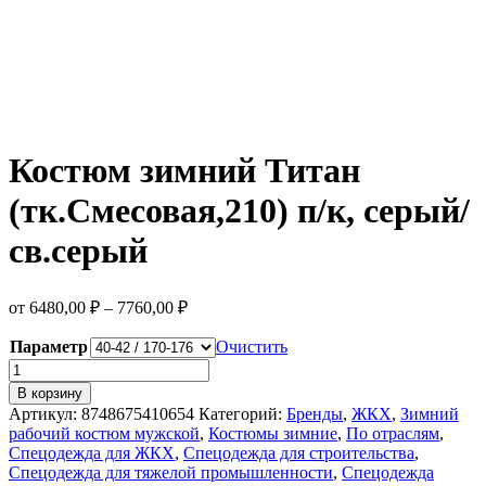
Костюм зимний Титан
(тк.Смесовая,210) п/к, серый/
св.серый
от
6480,00
₽
–
7760,00
₽
Параметр
Очистить
Количество
товара
В корзину
Костюм
Артикул:
8748675410654
Категорий:
Бренды
,
ЖКХ
,
Зимний
зимний
рабочий костюм мужской
,
Костюмы зимние
,
По отраслям
,
Титан
Спецодежда для ЖКХ
,
Спецодежда для строительства
,
(тк.Смесовая,210)
Спецодежда для тяжелой промышленности
,
Спецодежда
п/