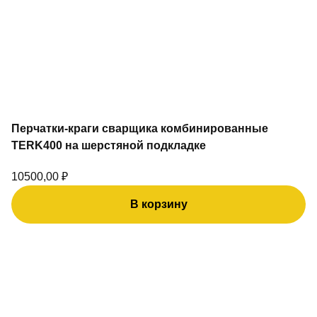
Перчатки-краги сварщика комбинированные
TERK400 на шерстяной подкладке
10500,00
₽
В корзину
Этот
товар
имеет
несколько