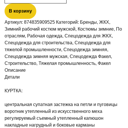
товара
Костюм
В корзину
зимний
Артикул:
874835909525
Категорий:
Бренды
,
ЖКХ
,
Труженик-
Зимний рабочий костюм мужской
,
Костюмы зимние
,
По
Ультра
отраслям
,
Рабочая одежда
,
Спецодежда для ЖКХ
,
(тк.Смесовая,210)
Спецодежда для строительства
,
Спецодежда для
брюки,
тяжелой промышленности
,
Спецодежда зимняя
,
т.серый/
Спецодежда зимняя мужская
,
Спецодежда Факел
,
красный
Строительство
,
Тяжелая промышленность
,
Факел
Описание
Детали
КУРТКА:
центральная супатная застежка на петли и пуговицы
воротник утепленный из искусственного меха
регулируемый съемный утепленный капюшон
накладные нагрудный и боковые карманы