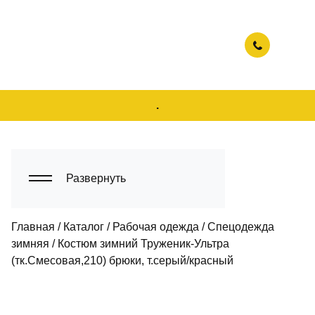
.
Развернуть
Главная
/
Каталог
/
Рабочая одежда
/
Спецодежда
зимняя
/
Костюм зимний Труженик-Ультра
(тк.Смесовая,210) брюки, т.серый/красный