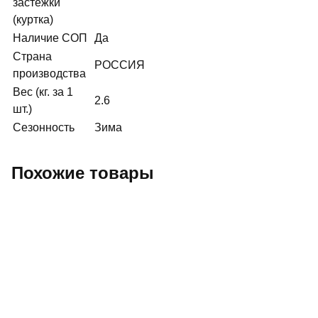
застежки
(куртка)
Наличие СОП
Да
Страна
РОССИЯ
производства
Вес (кг. за 1
2.6
шт.)
Сезонность
Зима
Похожие товары