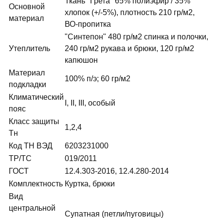
Ткань "Грета" 65% полиэфир / 35%
Основной
хлопок (+/-5%), плотность 210 гр/м2,
материал
ВО-пропитка
"Синтепон" 480 гр/м2 спинка и полочки,
Утеплитель
240 гр/м2 рукава и брюки, 120 гр/м2
капюшон
Материал
100% п/э; 60 гр/м2
подкладки
Климатический
I, II, III, особый
пояс
Класс защиты
1,2,4
Тн
Код ТН ВЭД
6203231000
ТР/ТС
019/2011
ГОСТ
12.4.303-2016, 12.4.280-2014
Комплектность
Куртка, брюки
Вид
центральной
Супатная (петли/пуговицы)