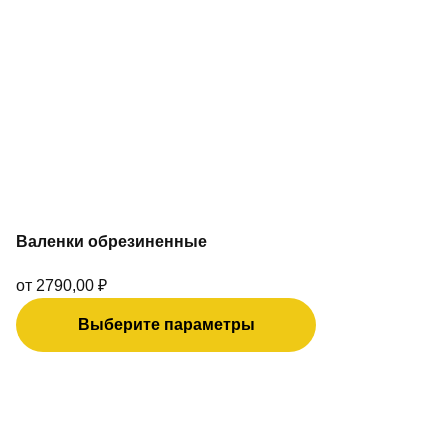
вариаций.
Опции
можно
выбрать
на
странице
товара.
Валенки обрезиненные
от
2790,00
₽
Выберите параметры