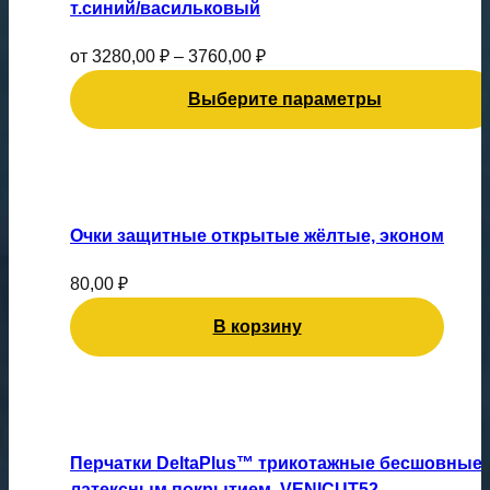
т.синий/васильковый
вариаций.
Опции
от
3280,00
₽
–
3760,00
₽
можно
Выберите параметры
выбрать
на
странице
товара.
Очки защитные открытые жёлтые, эконом
80,00
₽
В корзину
Этот
товар
имеет
Перчатки DeltaPlus™ трикотажные бесшовные 
несколько
латексным покрытием, VENICUT52