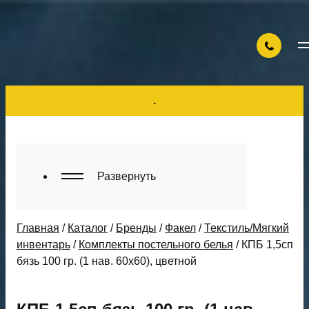
.
Развернуть
Главная
/
Каталог
/
Бренды
/
Факел
/
Текстиль/Мягкий
инвентарь
/
Комплекты постельного белья
/
КПБ 1,5сп
бязь 100 гр. (1 нав. 60х60), цветной