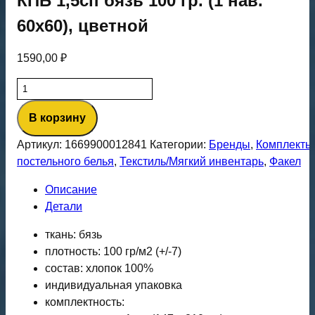
КПБ 1,5сп бязь 100 гр. (1 нав.
60х60), цветной
1590,00
₽
Количество
товара
В корзину
КПБ
1,5сп
Артикул:
1669900012841
Категории:
Бренды
,
Комплекты
бязь
постельного белья
,
Текстиль/Мягкий инвентарь
,
Факел
100
гр.
Описание
(1
Детали
нав.
ткань: бязь
60х60),
плотность: 100 гр/м2 (+/-7)
цветной
состав: хлопок 100%
индивидуальная упаковка
комплектность: