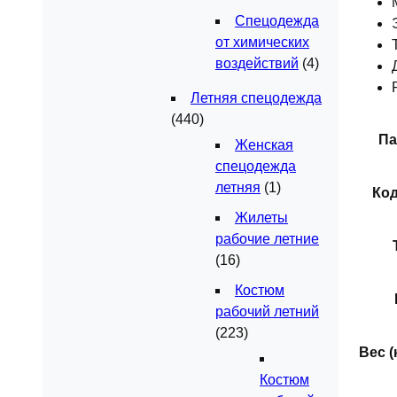
Спецодежда
от химических
воздействий
(4)
Летняя спецодежда
(440)
Па
Женская
спецодежда
летняя
(1)
Код
Жилеты
рабочие летние
(16)
Костюм
рабочий летний
(223)
Вес (к
Костюм