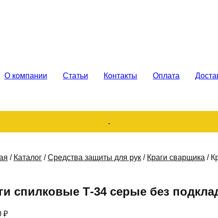
каз. Продажа
О компании
Статьи
Контакты
Оплата
Доста
.
ая
/
Каталог
/
Средства защиты для рук
/
Краги сварщика
/
К
ги спилковые Т-34 серые без подкла
0
₽