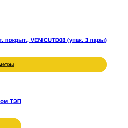
. покрыт., VENICUTD08 (упак. 3 пары)
метры
ром ТЭП