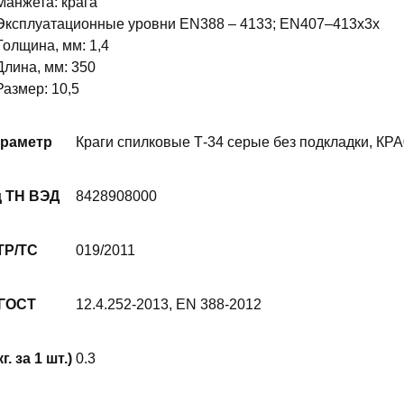
Манжета: крага
Эксплуатационные уровни EN388 – 4133; EN407–413х3х
Толщина, мм: 1,4
Длина, мм: 350
Размер: 10,5
раметр
Краги спилковые Т-34 серые без подкладки, КР
 ТН ВЭД
8428908000
ТР/ТС
019/2011
ГОСТ
12.4.252-2013, EN 388-2012
г. за 1 шт.)
0.3