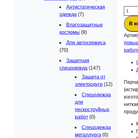
Антистатическая
Колич
одежда
(7)
товар
В к
Краги
Влагозащитные
спилк
костюмы
(9)
Артик
Т-34
Для автосервиса
повыш
серые
(70)
работ
без
Защитная
подкл
спецодежда
(147)
КРА0
Защита от
Перча
электродуги
(12)
(исти
Спецодежда
изгот
для
нитка
пескоструйных
проду
работ
(0)
Спецодежда
металлурга
(0)