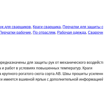
ук для сварщиков
,
Краги сварщика
,
Перчатки для защиты о
Перчатки рабочие
,
По отраслям
,
Рабочая одежда
,
Сварочн
 предназначены для защиты рук от механического воздейств
ла и работ в условиях повышенных температур. Краги
а крупного рогатого скота сорта АВ. Швы прошиты усиленн
раги имеется вшивной ярлык с дополнительной информацией 