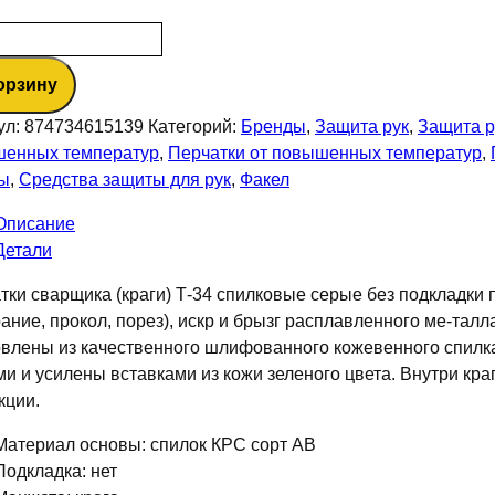
ество
а
орзину
овые
ул:
874734615139
Категорий:
Бренды
,
Защита рук
,
Защита р
енных температур
,
Перчатки от повышенных температур
,
ы
,
Средства защиты для рук
,
Факел
адки,
Описание
05
Детали
тки сварщика (краги) Т-34 спилковые серые без подкладки
рание, прокол, порез), искр и брызг расплавленного ме-тал
овлены из качественного шлифованного кожевенного спилк
ми и усилены вставками из кожи зеленого цвета. Внутри к
кции.
Материал основы: спилок КРС сорт АВ
Подкладка: нет