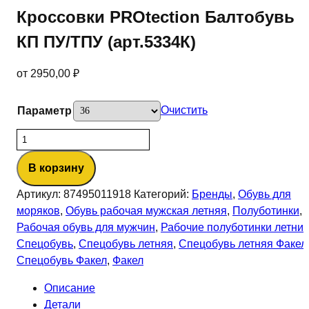
Кроссовки PROtection Балтобувь
КП ПУ/ТПУ (арт.5334К)
от
2950,00
₽
Очистить
Параметр
Количество
товара
В корзину
Кроссовки
PROtection
Артикул:
87495011918
Категорий:
Бренды
,
Обувь для
Балтобувь
моряков
,
Обувь рабочая мужская летняя
,
Полуботинки
,
КП
Рабочая обувь для мужчин
,
Рабочие полуботинки летни
ПУ/
Спецобувь
,
Спецобувь летняя
,
Спецобувь летняя Факел
ТПУ
Спецобувь Факел
,
Факел
(арт.5334К)
Описание
Детали