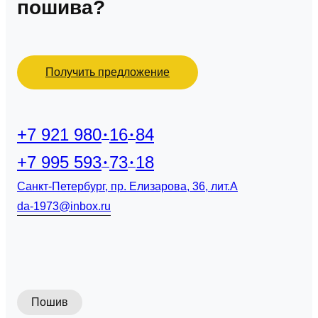
пошива?
Получить предложение
+7 921 980
16
84
+7 995 593
73
18
Санкт-Петербург, пр. Елизарова, 36, лит.А
da-1973@inbox.ru
Пошив