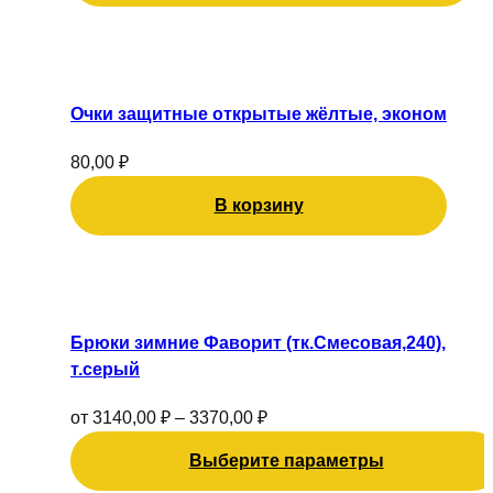
Очки защитные открытые жёлтые, эконом
80,00
₽
В корзину
Этот
товар
имеет
Брюки зимние Фаворит (тк.Смесовая,240),
несколько
т.серый
вариаций.
Опции
от
3140,00
₽
–
3370,00
₽
можно
Выберите параметры
выбрать
на