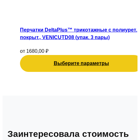
странице
Этот
товара.
товар
имеет
Перчатки DeltaPlus™ трикотажные с полиурет.
несколько
покрыт., VENICUTD08 (упак. 3 пары)
вариаций.
Опции
от
1680,00
₽
можно
Выберите параметры
выбрать
на
странице
товара.
Заинтересовала стоимость