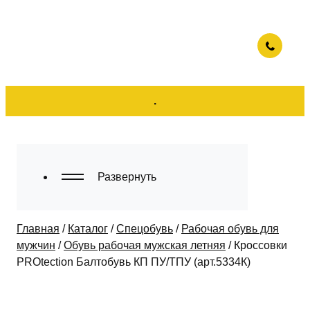
.
Развернуть
Главная
/
Каталог
/
Спецобувь
/
Рабочая обувь для
мужчин
/
Обувь рабочая мужская летняя
/
Кроссовки
PROtection Балтобувь КП ПУ/ТПУ (арт.5334К)