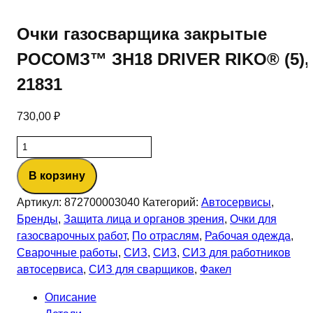
Очки газосварщика закрытые
РОСОМЗ™ ЗН18 DRIVER RIKO® (5),
21831
730,00
₽
Количество
товара
В корзину
Очки
газосварщика
Артикул:
872700003040
Категорий:
Автосервисы
,
закрытые
Бренды
,
Защита лица и органов зрения
,
Очки для
РОСОМЗ™
газосварочных работ
,
По отраслям
,
Рабочая одежда
,
ЗН18
Сварочные работы
,
СИЗ
,
СИЗ
,
СИЗ для работников
DRIVER
автосервиса
,
СИЗ для сварщиков
,
Факел
RIKO®
(5),
Описание
21831