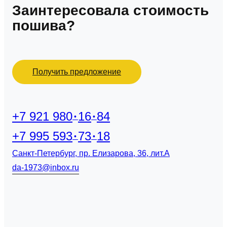
Заинтересовала стоимость
пошива?
Получить предложение
+7 921 980
16
84
+7 995 593
73
18
Санкт-Петербург, пр. Елизарова, 36, лит.А
da-1973@inbox.ru