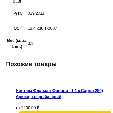
ВЭД
ТР/ТС
019/2011
ГОСТ
12.4.230.1-2007
Вес (кг. за
0.1
1 шт.)
Похожие товары
Этот
товар
имеет
Костюм Флагман-Фаворит-1 (тк.Саржа,250)
несколько
брюки, т.серый/серый
вариаций.
Опции
от
2200,00
₽
можно