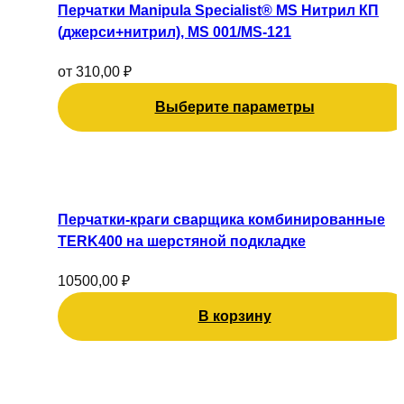
имеет
Перчатки Manipula Specialist® MS Нитрил КП
несколько
(джерси+нитрил), MS 001/MS-121
вариаций.
Опции
от
310,00
₽
можно
Выберите параметры
выбрать
на
странице
товара.
Перчатки-краги сварщика комбинированные
TERK400 на шерстяной подкладке
10500,00
₽
В корзину