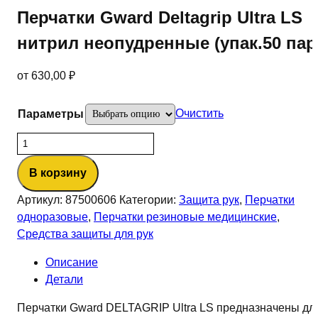
Перчатки Gward Deltagrip Ultra LS
нитрил неопудренные (упак.50 пар
от
630,00
₽
Очистить
Параметры
Количество
товара
В корзину
Перчатки
Gward
Артикул:
87500606
Категории:
Защита рук
,
Перчатки
Deltagrip
одноразовые
,
Перчатки резиновые медицинские
,
Ultra
Средства защиты для рук
LS
нитрил
Описание
неопудренные
Детали
(упак.50
Перчатки Gward DELTAGRIP Ultra LS предназначены дл
пар)