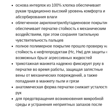
(интерлок+нитрил),
основа интерлок из 100% хлопка обеспечивает
TNL-
рукам традиционно высокий уровень комфорта и
05Р/MG-
абсорбирования влаги
222
облегченное акрилонитрилбутадиеновое покрытие
обеспечивает перчатке стойкость к механическим
воздействиям, при этом сохраняя тактильную
чувствительность пальцев
полное полимерное покрытие прошло проверку на
стойкость к нефтепродуктам (Нс, Нм) для защиты о
возможных брызг агрессивных жидкостей
трикотажная манжета надежно фиксирует руку в
перчатке во время работы, защищая запястные
вены от механических повреждений, а также
попадания в манжету пыли и грязи
анатомическая форма перчатки снижает усталость
рук
для предотвращения возникновения микробной
среды и устранения неприятных запахов после