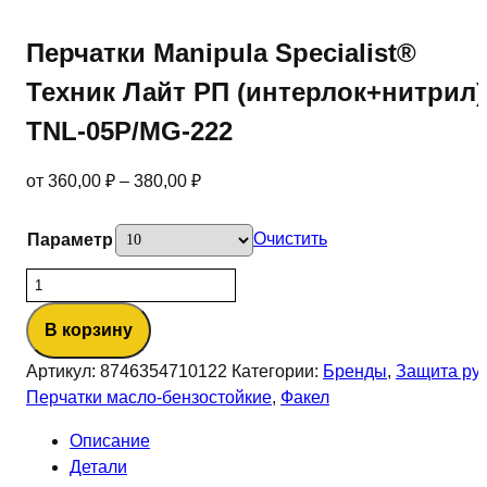
Перчатки Manipula Specialist®
Техник Лайт РП (интерлок+нитрил)
TNL-05Р/MG-222
от
360,00
₽
–
380,00
₽
Очистить
Параметр
Количество
товара
В корзину
Перчатки
Manipula
Артикул:
8746354710122
Категории:
Бренды
,
Защита ру
Specialist®
Перчатки масло-бензостойкие
,
Факел
Техник
Лайт
Описание
РП
Детали