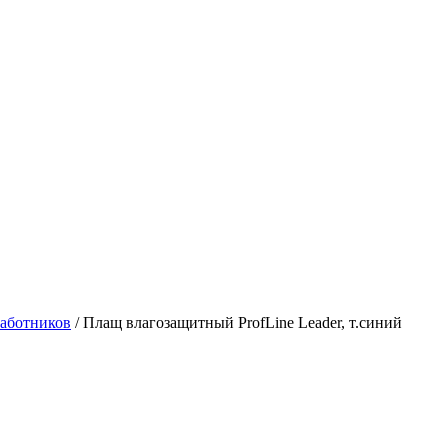
работников
/
Плащ влагозащитный ProfLine Leader, т.синий