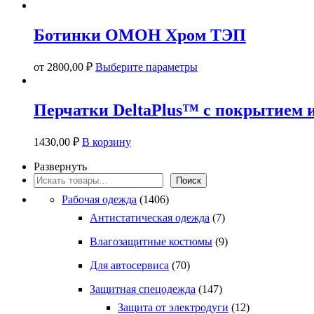
товар
выбрать
имеет
на
несколько
странице
Ботинки ОМОН Хром ТЭП
вариаций.
товара.
Опции
Этот
можно
от
2800,00
₽
Выберите параметры
товар
выбрать
имеет
на
несколько
странице
Перчатки DeltaPlus™ с покрытием 
вариаций.
товара.
Опции
можно
1430,00
₽
В корзину
выбрать
на
Развернуть
странице
Поиск
Поиск
товара.
Рабочая одежда
(1406)
Антистатическая одежда
(7)
Влагозащитные костюмы
(9)
Для автосервиса
(70)
Защитная спецодежда
(147)
Защита от электродуги
(12)