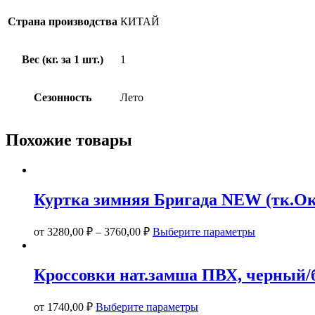
Страна производства
КИТАЙ
Вес (кг. за 1 шт.)
1
Сезонность
Лето
Похожие товары
Куртка зимняя Бригада NEW (тк.Ок
Этот
от
3280,00
₽
–
3760,00
₽
Выберите параметры
товар
имеет
несколько
Кроссовки нат.замша ПВХ, черный
вариаций.
Опции
Этот
можно
от
1740,00
₽
Выберите параметры