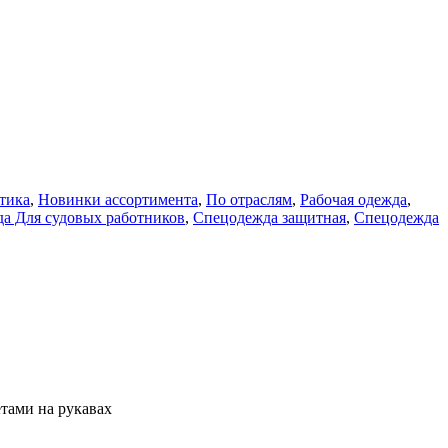
тика
,
Новинки ассортимента
,
По отраслям
,
Рабочая одежда
,
а Для судовых работников
,
Спецодежда защитная
,
Спецодежда
етами на рукавах