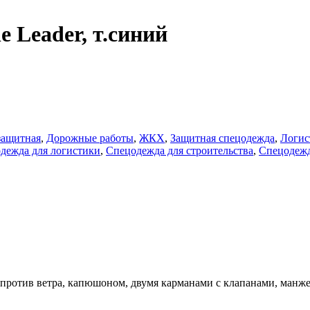
 Leader, т.синий
защитная
,
Дорожные работы
,
ЖКХ
,
Защитная спецодежда
,
Логис
дежда для логистики
,
Спецодежда для строительства
,
Спецодежд
м против ветра, капюшоном, двумя карманами с клапанами, манж