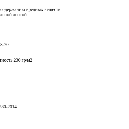
по содержанию вредных веществ
альной лентой
68-70
ность 230 гр/м2
280-2014