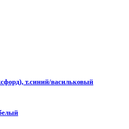
сфорд), т.синий/васильковый
/белый