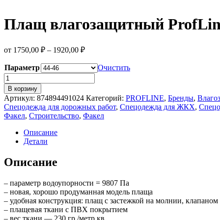
Плащ влагозащитный ProfLine
от
1750,00
₽
–
1920,00
₽
Параметр
Очистить
Количество
товара
В корзину
Плащ
Артикул:
874894491024
Категорий:
PROFLINE
,
Бренды
,
Влаго
влагозащитный
Спецодежда для дорожных работ
,
Спецодежда для ЖКХ
,
Спецо
ProfLine
Факел
,
Строительство
,
Факел
Leader,
т.синий
Описание
Детали
Описание
– параметр водоупорности = 9807 Па
– новая, хорошо продуманная модель плаща
– удобная конструкция: плащ с застежкой на молнии, клапано
– плащевая ткани с ПВХ покрытием
– вес ткани — 230 гр./метр.кв