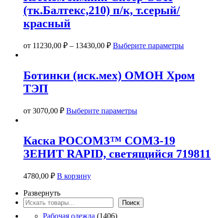
вариаций.
(тк.Балтекс,210) п/к, т.серый/
Опции
можно
красный
выбрать
на
Этот
странице
от
11230,00
₽
–
13430,00
₽
Выберите параметры
товар
товара.
имеет
несколько
Ботинки (иск.мех) ОМОН Хром
вариаций.
ТЭП
Опции
можно
выбрать
Этот
от
3070,00
₽
Выберите параметры
на
товар
странице
имеет
товара.
несколько
Каска РОСОМЗ™ СОМЗ-19
вариаций.
ЗЕНИТ RAPID, светящийся 719811
Опции
можно
выбрать
4780,00
₽
В корзину
на
странице
Развернуть
товара.
Поиск
Поиск
Рабочая одежда
(1406)