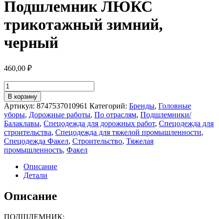
Подшлемник ЛЮКС
трикотажный зимний,
черный
460,00
₽
Количество
товара
В корзину
Подшлемник
Артикул:
8747537010961
Категорий:
Бренды
,
Головные
ЛЮКС
уборы
,
Дорожные работы
,
По отраслям
,
Подшлемники/
трикотажный
Балаклавы
,
Спецодежда для дорожных работ
,
Спецодежда для
зимний,
строительства
,
Спецодежда для тяжелой промышленности
,
черный
Спецодежда Факел
,
Строительство
,
Тяжелая
промышленность
,
Факел
Описание
Детали
Описание
ПОДШЛЕМНИК: