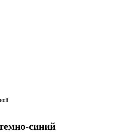
иний
 темно-синий