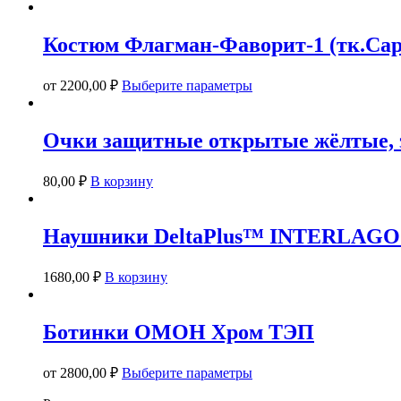
Костюм Флагман-Фаворит-1 (тк.Сар
Этот
от
2200,00
₽
Выберите параметры
товар
имеет
несколько
Очки защитные открытые жёлтые, 
вариаций.
Опции
можно
80,00
₽
В корзину
выбрать
на
странице
Наушники DeltaPlus™ INTERLAGOS
товара.
1680,00
₽
В корзину
Ботинки ОМОН Хром ТЭП
Этот
от
2800,00
₽
Выберите параметры
товар