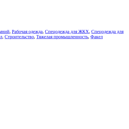
имний
,
Рабочая одежда
,
Спецодежда для ЖКХ
,
Спецодежда для
л
,
Строительство
,
Тяжелая промышленность
,
Факел