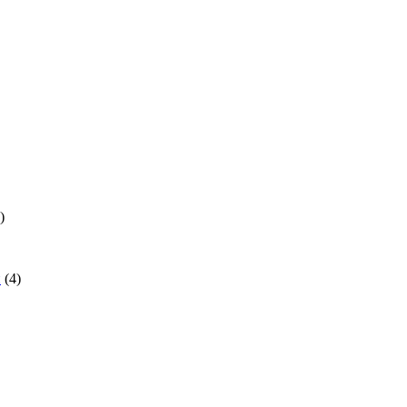
)
й
(4)