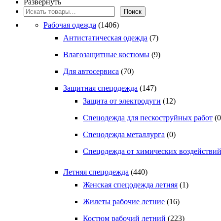
имеет
Развернуть
несколько
Поиск
Поиск
вариаций.
Рабочая одежда
(1406)
Опции
можно
Антистатическая одежда
(7)
выбрать
на
Влагозащитные костюмы
(9)
странице
Для автосервиса
(70)
товара.
Защитная спецодежда
(147)
Защита от электродуги
(12)
Спецодежда для пескоструйных работ
(0
Спецодежда металлурга
(0)
Спецодежда от химических воздействи
Летняя спецодежда
(440)
Женская спецодежда летняя
(1)
Жилеты рабочие летние
(16)
Костюм рабочий летний
(223)