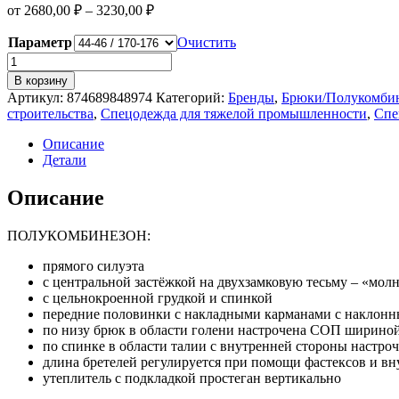
от
2680,00
₽
–
3230,00
₽
Параметр
Очистить
Количество
товара
В корзину
Полукомбинезон
Артикул:
874689848974
Категорий:
Бренды
,
Брюки/Полукомби
зимний
строительства
,
Спецодежда для тяжелой промышленности
,
Спе
Экспертный-
Люкс
Описание
(Смесовая,
Детали
210),
темно-
Описание
синий
ПОЛУКОМБИНЕЗОН:
прямого силуэта
с центральной застёжкой на двухзамковую тесьму – «мол
с цельнокроенной грудкой и спинкой
передние половинки с накладными карманами с наклон
по низу брюк в области голени настрочена СОП ширино
по спинке в области талии с внутренней стороны настроч
длина бретелей регулируется при помощи фастексов и в
утеплитель с подкладкой простеган вертикально