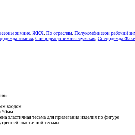
незоны зимние
,
ЖКХ
,
По отраслям
,
Полукомбинезон рабочий з
цодежда зимняя
,
Спецодежда зимняя мужская
,
Спецодежда Факе
ния»
ным входом
й 50мм
ена эластичная тесьма для прилегания изделия по фигуре
нутренней эластичной тесьмы