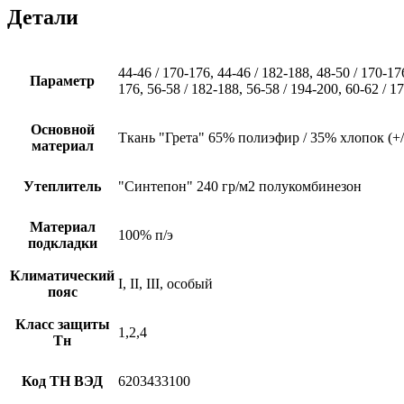
Детали
44-46 / 170-176, 44-46 / 182-188, 48-50 / 170-17
Параметр
176, 56-58 / 182-188, 56-58 / 194-200, 60-62 / 1
Основной
Ткань "Грета" 65% полиэфир / 35% хлопок (+/
материал
Утеплитель
"Синтепон" 240 гр/м2 полукомбинезон
Материал
100% п/э
подкладки
Климатический
I, II, III, особый
пояс
Класс защиты
1,2,4
Тн
Код ТН ВЭД
6203433100