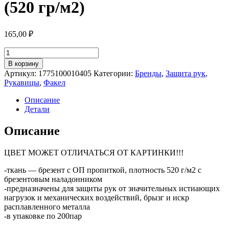
(520 гр/м2)
165,00
₽
Количество
товара
В корзину
Рукавицы
Артикул:
1775100010405
Категории:
Бренды
,
Защита рук
,
брезентовые
Рукавицы
,
Факел
ОП2
(520
Описание
гр/
Детали
м2)
Описание
ЦВЕТ МОЖЕТ ОТЛИЧАТЬСЯ ОТ КАРТИНКИ!!!
-ткань — брезент с ОП пропиткой, плотность 520 г/м2 с
брезентовым наладонником
-предназначены для защиты рук от значительных истиающих
нагрузок и механических воздействий, брызг и искр
расплавленного металла
-в упаковке по 200пар