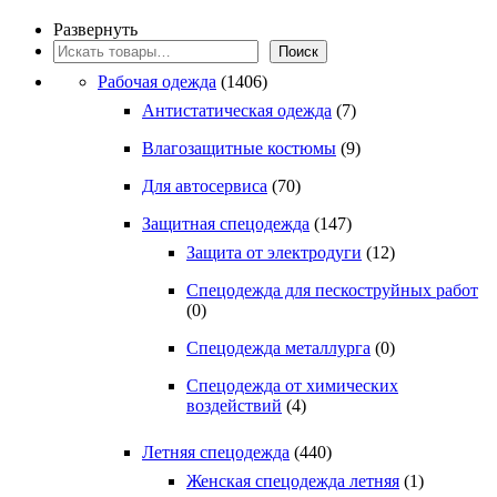
товар
странице
имеет
Развернуть
товара.
несколько
Поиск
Поиск
вариаций.
Рабочая одежда
(1406)
Опции
можно
Антистатическая одежда
(7)
выбрать
на
Влагозащитные костюмы
(9)
странице
Для автосервиса
(70)
товара.
Защитная спецодежда
(147)
Защита от электродуги
(12)
Спецодежда для пескоструйных работ
(0)
Спецодежда металлурга
(0)
Спецодежда от химических
воздействий
(4)
Летняя спецодежда
(440)
Женская спецодежда летняя
(1)