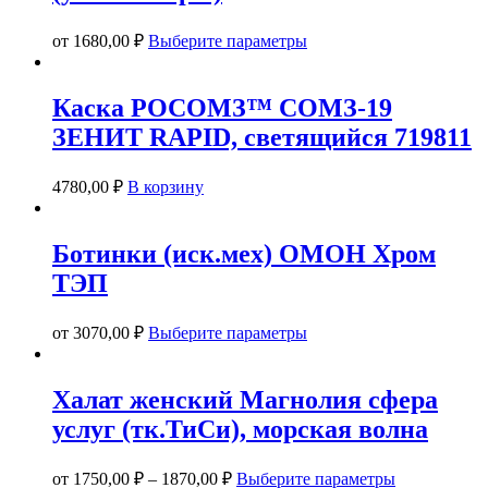
Этот
от
1680,00
₽
Выберите параметры
товар
имеет
несколько
Каска РОСОМЗ™ СОМЗ-19
вариаций.
ЗЕНИТ RAPID, светящийся 719811
Опции
можно
выбрать
4780,00
₽
В корзину
на
странице
товара.
Ботинки (иск.мех) ОМОН Хром
ТЭП
Этот
от
3070,00
₽
Выберите параметры
товар
имеет
несколько
Халат женский Магнолия сфера
вариаций.
услуг (тк.ТиСи), морская волна
Опции
можно
выбрать
Этот
от
1750,00
₽
–
1870,00
₽
Выберите параметры
на