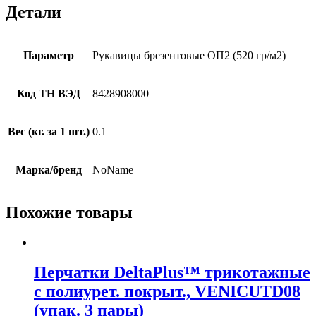
Детали
Параметр
Рукавицы брезентовые ОП2 (520 гр/м2)
Код ТН ВЭД
8428908000
Вес (кг. за 1 шт.)
0.1
Марка/бренд
NoName
Похожие товары
Перчатки DeltaPlus™ трикотажные
с полиурет. покрыт., VENICUTD08
(упак. 3 пары)