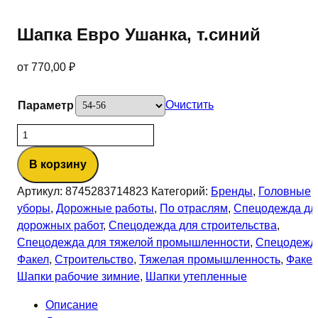
Шапка Евро Ушанка, т.синий
от
770,00
₽
Очистить
Параметр
Количество
товара
В корзину
Шапка
Евро
Артикул:
8745283714823
Категорий:
Бренды
,
Головные
Ушанка,
уборы
,
Дорожные работы
,
По отраслям
,
Спецодежда дл
т.синий
дорожных работ
,
Спецодежда для строительства
,
Спецодежда для тяжелой промышленности
,
Спецодежд
Факел
,
Строительство
,
Тяжелая промышленность
,
Факел
Шапки рабочие зимние
,
Шапки утепленные
Описание