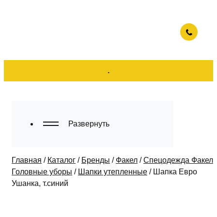
.
Развернуть
Главная
/
Каталог
/
Бренды
/
Факел
/
Спецодежда Факел
/
Головные уборы
/
Шапки утепленные
/
Шапка Евро
Ушанка, т.синий