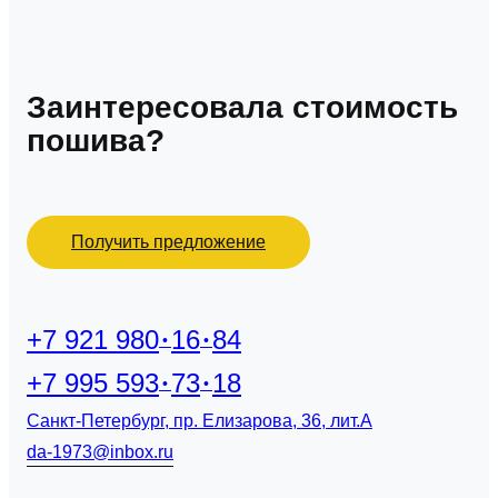
Заинтересовала стоимость
пошива?
Получить предложение
+7 921 980
16
84
+7 995 593
73
18
Санкт-Петербург, пр. Елизарова, 36, лит.А
da-1973@inbox.ru