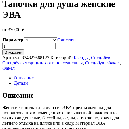
Тапочки для душа женские
ЭВА
от
330,00
₽
Параметр
Очистить
Количество
товара
В корзину
Тапочки
Артикул:
874823668127
Категорий:
Бренды
,
Спецобувь
,
для
Спецобувь медицинская и повседневная
,
Спецобувь Факел
,
душа
Факел
женские
ЭВА
Описание
Детали
Описание
Женские тапочки для душа из ЭВА предназначены для
использования в помещениях с повышенной влажностью,
таких как душевые, бассейны, сауны, а также подходят для
летнего отдыха на пляже или в саду. Материал ЭВА
отличается малым весом, эластичностью и