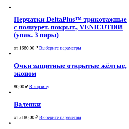
Перчатки DeltaPlus™ трикотажные
с полиурет. покрыт., VENICUTD08
(упак. 3 пары)
Этот
от
1680,00
₽
Выберите параметры
товар
имеет
несколько
Очки защитные открытые жёлтые,
вариаций.
эконом
Опции
можно
выбрать
80,00
₽
В корзину
на
странице
товара.
Валенки
Этот
от
2180,00
₽
Выберите параметры
товар
имеет