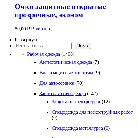
несколько
Очки защитные открытые
вариаций.
прозрачные, эконом
Опции
можно
выбрать
80,00
₽
В корзину
на
странице
Развернуть
товара.
Поиск
Поиск
Рабочая одежда
(1406)
Антистатическая одежда
(7)
Влагозащитные костюмы
(9)
Для автосервиса
(70)
Защитная спецодежда
(147)
Защита от электродуги
(12)
Спецодежда для пескоструйных работ
(0)
Спецодежда металлурга
(0)