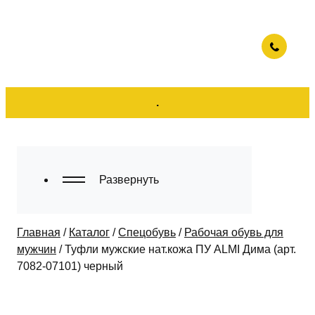
.
Развернуть
Главная
/
Каталог
/
Спецобувь
/
Рабочая обувь для
мужчин
/
Туфли мужские нат.кожа ПУ ALMI Дима (арт.
7082-07101) черный