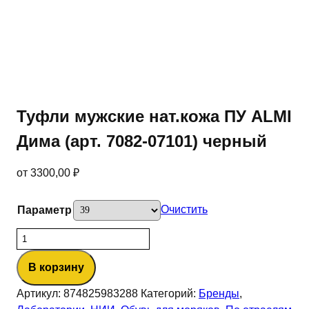
Туфли мужские нат.кожа ПУ ALMI
Дима (арт. 7082-07101) черный
от
3300,00
₽
Очистить
Параметр
Количество
товара
В корзину
Туфли
мужские
Артикул:
874825983288
Категорий:
Бренды
,
нат.кожа