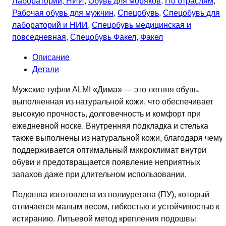
Лаборатории, НИИ
,
Обувь для моряков
,
По отраслям
,
ПУ
Рабочая обувь для мужчин
,
Спецобувь
,
Спецобувь для
ALMI
лабораторий и НИИ
,
Спецобувь медицинская и
Дима
повседневная
,
Спецобувь Факел
,
Факел
(арт.
7082-
Описание
07101)
Детали
черный
Мужские туфли ALMI «Дима» — это летняя обувь,
выполненная из натуральной кожи, что обеспечивает
высокую прочность, долговечность и комфорт при
ежедневной носке. Внутренняя подкладка и стелька
также выполнены из натуральной кожи, благодаря чему
поддерживается оптимальный микроклимат внутри
обуви и предотвращается появление неприятных
запахов даже при длительном использовании.
Подошва изготовлена из полиуретана (ПУ), который
отличается малым весом, гибкостью и устойчивостью к
истиранию. Литьевой метод крепления подошвы