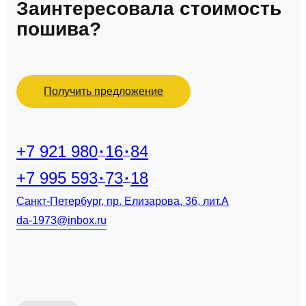
Заинтересовала стоимость
пошива?
Получить предложение
+7 921 980
16
84
+7 995 593
73
18
Санкт-Петербург, пр. Елизарова, 36, лит.А
da-1973@inbox.ru