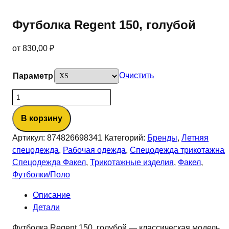
Футболка Regent 150, голубой
от
830,00
₽
Очистить
Параметр
Количество
товара
В корзину
Футболка
Regent
Артикул:
874826698341
Категорий:
Бренды
,
Летняя
150,
спецодежда
,
Рабочая одежда
,
Спецодежда трикотажная
голубой
Спецодежда Факел
,
Трикотажные изделия
,
Факел
,
Футболки/Поло
Описание
Детали
Футболка Regent 150, голубой — классическая модель