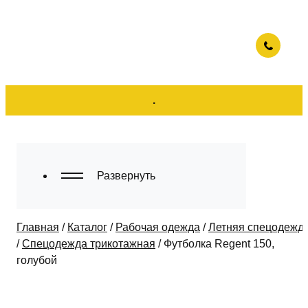
.
Развернуть
Главная
/
Каталог
/
Рабочая одежда
/
Летняя спецодежд
/
Спецодежда трикотажная
/
Футболка Regent 150,
голубой