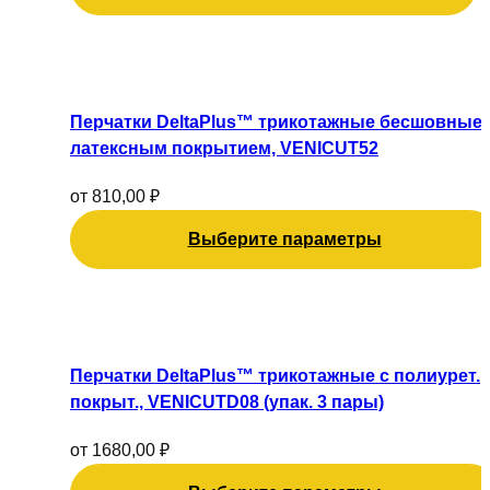
Этот
товар
имеет
Перчатки DeltaPlus™ трикотажные бесшовные 
несколько
латексным покрытием, VENICUT52
вариаций.
Опции
от
810,00
₽
можно
Выберите параметры
выбрать
на
странице
Этот
товара.
товар
имеет
Перчатки DeltaPlus™ трикотажные с полиурет.
несколько
покрыт., VENICUTD08 (упак. 3 пары)
вариаций.
Опции
от
1680,00
₽
можно