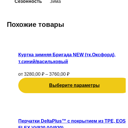
Сезонность
Зима
Похожие товары
Этот
товар
имеет
Куртка зимняя Бригада NEW (тк.Оксфорд),
несколько
т.синий/васильковый
вариаций.
Опции
от
3280,00
₽
–
3760,00
₽
можно
Выберите параметры
выбрать
на
странице
товара.
Перчатки DeltaPlus™ с покрытием из TPE, EOS
FLEX VV920 (VV920)