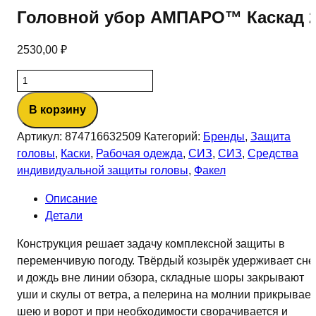
Головной убор АМПАРО™ Каскад 
2530,00
₽
Количество
товара
В корзину
Головной
убор
Артикул:
874716632509
Категорий:
Бренды
,
Защита
АМПАРО™
головы
,
Каски
,
Рабочая одежда
,
СИЗ
,
СИЗ
,
Средства
Каскад
индивидуальной защиты головы
,
Факел
2
Описание
Детали
Конструкция решает задачу комплексной защиты в
переменчивую погоду. Твёрдый козырёк удерживает сне
и дождь вне линии обзора, складные шоры закрывают
уши и скулы от ветра, а пелерина на молнии прикрывает
шею и ворот и при необходимости сворачивается и