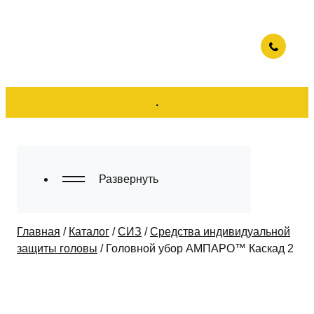
.
Развернуть
Главная
/
Каталог
/
СИЗ
/
Средства индивидуальной
защиты головы
/
Головной убор АМПАРО™ Каскад 2