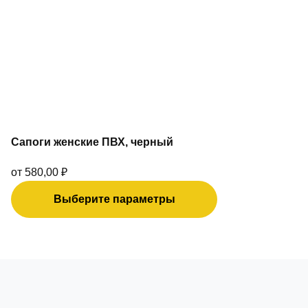
можно
выбрать
на
странице
товара.
Сапоги женские ПВХ, черный
от
580,00
₽
Выберите параметры