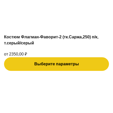
на
странице
товара.
Костюм Флагман-Фаворит-2 (тк.Саржа,250) п/к,
т.серый/серый
от
2350,00
₽
Выберите параметры
Этот
товар
имеет
несколько
вариаций.
Опции