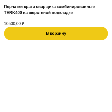
Перчатки-краги сварщика комбинированные
TERK400 на шерстяной подкладке
10500,00
₽
В корзину
Этот
товар
имеет
несколько
вариаций.
Опции
можно
выбрать
на
странице
товара.