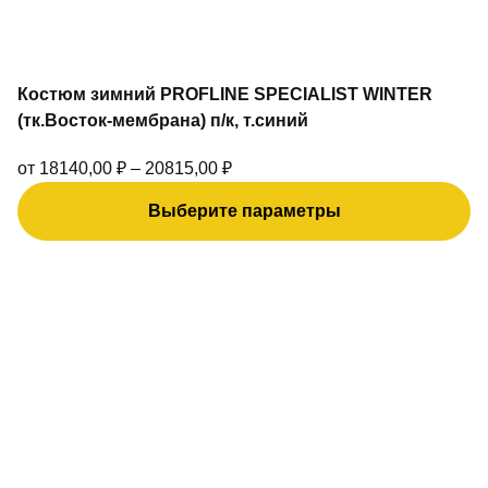
Костюм зимний PROFLINE SPECIALIST WINTER
(тк.Восток-мембрана) п/к, т.синий
от
18140,00
₽
–
20815,00
₽
Выберите параметры
Этот
товар
имеет
несколько
вариаций.
Опции
можно
выбрать