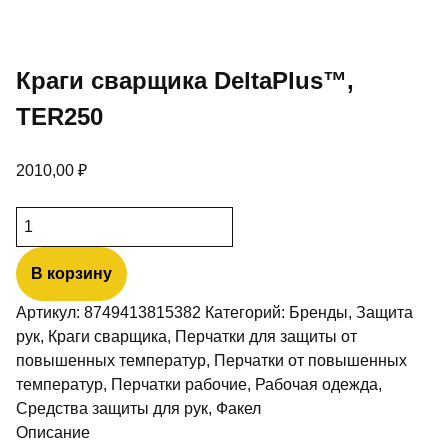
Краги сварщика DeltaPlus™,
TER250
2010,00
₽
Количество
товара
Краги
В корзину
сварщика
Артикул:
8749413815382
Категорий:
Бренды
,
Защита
DeltaPlus™,
рук
,
Краги сварщика
,
Перчатки для защиты от
TER250
повышенных температур
,
Перчатки от повышенных
температур
,
Перчатки рабочие
,
Рабочая одежда
,
Средства защиты для рук
,
Факел
Описание